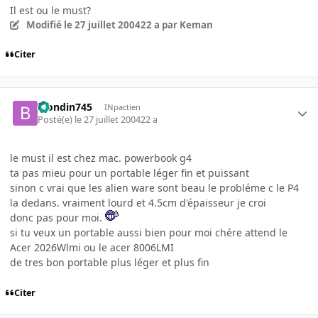
Il est ou le must?
Modifié
le 27 juillet 2004
22 a
par Keman
Citer
blondin745
INpactien
Posté(e)
le 27 juillet 2004
22 a
le must il est chez mac. powerbook g4
ta pas mieu pour un portable léger fin et puissant
sinon c vrai que les alien ware sont beau le probléme c le P4
la dedans. vraiment lourd et 4.5cm d'épaisseur je croi
donc pas pour moi.
si tu veux un portable aussi bien pour moi chére attend le
Acer 2026Wlmi ou le acer 8006LMI
de tres bon portable plus léger et plus fin
Citer