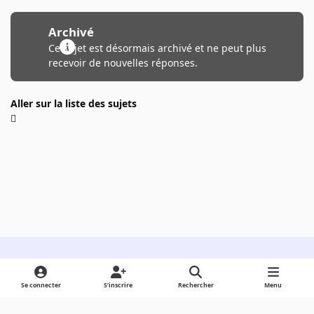
Archivé
Ce sujet est désormais archivé et ne peut plus
recevoir de nouvelles réponses.
Aller sur la liste des sujets
Light Mode
Dark Mode
System Preference
Se connecter
S’inscrire
Rechercher
Menu
Langue
Cookies