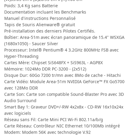
Poids: 3,4 Kg sans Batterie
Documentation incluant les Benchmarks
Manuel d'instructions Personnalisé
Tapis de Souris Alienware® gratuit
Pré-installation des derniers Pilotes Certifiés.
Boîtier: Area-51m avec écran panoramique de 15.4" WSXGA
(1680x1050) - Saucer Silver
Processeur: Intel® Pentium® 4 3.2GHz 800MHz FSB avec
Hyper-Threading
Cartes Mère: Chipset SiS648FX + SiS963L - AGP8X
Mémoire: 1024Mo DDR PC-3200 - (2x512)
Disque Dur: 60Go 7200 tr/mn avec 8Mo de cache - Hitachi
Carte Vidéo: Module Area-51m NVIDIA GeForce™ FX Go5700
avec 128Mo DDR
Carte Son: Carte son compatible Sound-Blaster Pro avec 3D
Audio Surround
Smart Bay 1: Graveur DVD+/-RW 4x2x8x - CD-RW 16x10x24x
avec logiciels
Réseau sans Fil: Carte Mini PCI Wi-Fi 802.11a/b/g
Carte Réseau: Contrôleur NIC Ethernet 10/100Mb intégré
Modem: Modem 56K avec technologie V.92