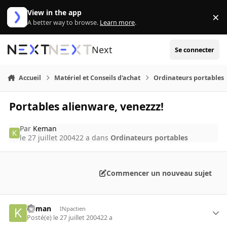
Aller au contenu
View in the app
×
Di
A better way to browse.
Learn more
.
Next
Se connecter
Accueil
Matériel et Conseils d'achat
Ordinateurs portables
Portables alienware, venezzz!
Par
Keman
le 27 juillet 2004
22 a
dans
Ordinateurs portables
Commencer un nouveau sujet
Keman
INpactien
Posté(e)
le 27 juillet 2004
22 a