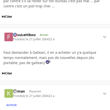
par contre s'il va rester sur ton bureau c'est pas mal ... par
contre c'est un poil trop cher ...
Citer
FilouLeHibou
Ancien
Posté(e)
le 27 juillet 2004
22 a
Faut demander à Gallean, il en a acheter un y'a quelque
temps normalement, mais pas de nouvelles depuis (du
portable, pas de gallean)
Citer
Keman
INpactien
Posté(e)
le 27 juillet 2004
22 a
AUTEUR