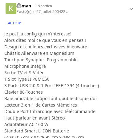
Keman
INpactien
Posté(e)
le 27 juillet 2004
22 a
AUTEUR
Je post la config qui m'interesse!
Alors dites moi ce que vous en pensez !
Design et couleurs exclusives Alienware
Châssis Alienware en Magnésium
Touchpad Synaptics Programmable
Microphone Intégré
Sortie TV et S-Vidéo
1 Slot Type II PCMCIA
3 Ports USB 2.0 & 1 Port IEEE-1394 (4-broches)
Clavier 88-Touches
Baie amovible supportant double disque dur
Lecteur 3-en-1 de Cartes Mémoires
Double Port Infrarouge avec Télécommande
Haut-parleur en avant Stéréo
Adaptateur AC 160 W
Standard Smart Li-ION Batterie
(W)35.05 cm x (D)28.95 cm x (H)4.06 cm