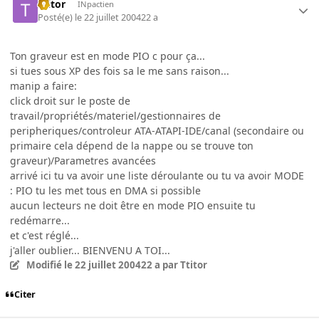
Ttitor
INpactien
Posté(e)
le 22 juillet 2004
22 a
Ton graveur est en mode PIO c pour ça...
si tues sous XP des fois sa le me sans raison...
manip a faire:
click droit sur le poste de
travail/propriétés/materiel/gestionnaires de
peripheriques/controleur ATA-ATAPI-IDE/canal (secondaire ou
primaire cela dépend de la nappe ou se trouve ton
graveur)/Parametres avancées
arrivé ici tu va avoir une liste déroulante ou tu va avoir MODE
: PIO tu les met tous en DMA si possible
aucun lecteurs ne doit être en mode PIO ensuite tu
redémarre...
et c'est réglé...
j'aller oublier... BIENVENU A TOI...
Modifié
le 22 juillet 2004
22 a
par Ttitor
Citer