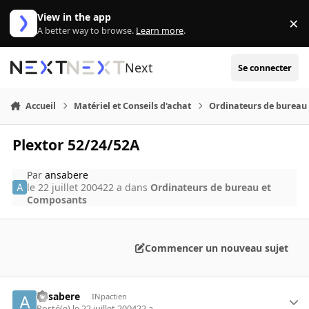
Aller au contenu
View in the app
×
Di
A better way to browse.
Learn more
.
Next
Se connecter
Accueil
Matériel et Conseils d'achat
Ordinateurs de bureau
Plextor 52/24/52A
Par
ansabere
le 22 juillet 2004
22 a
dans
Ordinateurs de bureau et
Composants
Commencer un nouveau sujet
ansabere
INpactien
Posté(e)
le 22 juillet 2004
22 a