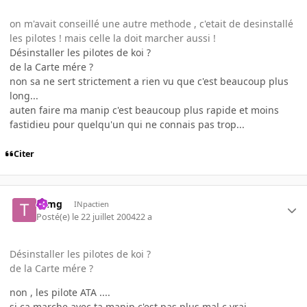
on m'avait conseillé une autre methode , c'etait de desinstallé
les pilotes ! mais celle la doit marcher aussi !
Désinstaller les pilotes de koi ?
de la Carte mére ?
non sa ne sert strictement a rien vu que c'est beaucoup plus
long...
auten faire ma manip c'est beaucoup plus rapide et moins
fastidieu pour quelqu'un qui ne connais pas trop...
Citer
tomg
INpactien
Posté(e)
le 22 juillet 2004
22 a
Désinstaller les pilotes de koi ?
de la Carte mére ?
non , les pilote ATA ....
si ca marche avec ta manip c'est pas plus mal c vrai ...