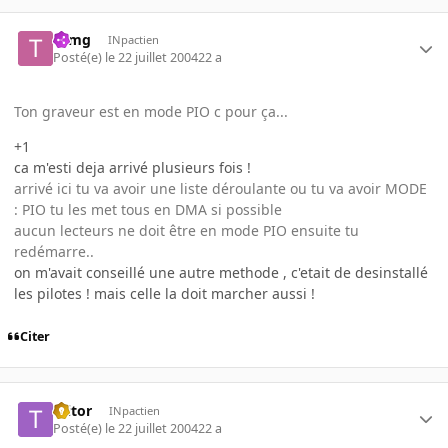
tomg
INpactien
Posté(e)
le 22 juillet 2004
22 a
Ton graveur est en mode PIO c pour ça...
+1
ca m'esti deja arrivé plusieurs fois !
arrivé ici tu va avoir une liste déroulante ou tu va avoir MODE
: PIO tu les met tous en DMA si possible
aucun lecteurs ne doit être en mode PIO ensuite tu
redémarre..
on m'avait conseillé une autre methode , c'etait de desinstallé
les pilotes ! mais celle la doit marcher aussi !
Citer
Ttitor
INpactien
Posté(e)
le 22 juillet 2004
22 a