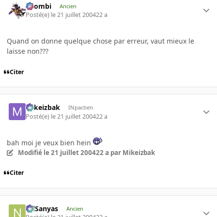
XZombi
Ancien
Posté(e)
le 21 juillet 2004
22 a
Quand on donne quelque chose par erreur, vaut mieux le
laisse non???
Citer
Mikeizbak
INpactien
Posté(e)
le 21 juillet 2004
22 a
bah moi je veux bien hein
Modifié
le 21 juillet 2004
22 a
par Mikeizbak
Citer
NilSanyas
Ancien