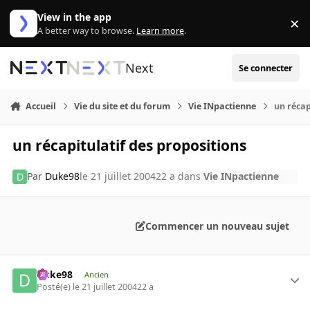
Aller au contenu
View in the app
×
Di
A better way to browse.
Learn more
.
Next
Se connecter
Accueil
Vie du site et du forum
Vie INpactienne
un récap
un récapitulatif des propositions
Par
Duke98
le 21 juillet 2004
22 a
dans
Vie INpactienne
Commencer un nouveau sujet
Duke98
Ancien
Posté(e)
le 21 juillet 2004
22 a