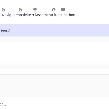
Naviguer
Activité
Classement
Clubs
Chatbox
tous :)
22 a