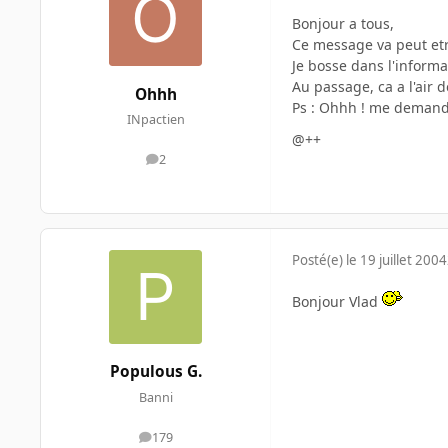
Bonjour a tous,
Ce message va peut etre
Je bosse dans l'informat
Au passage, ca a l'air 
Ohhh
Ps : Ohhh ! me demande
INpactien
@++
2
messages
Posté(e)
le 19 juillet 2004
Bonjour Vlad
Populous G.
Banni
179
messages