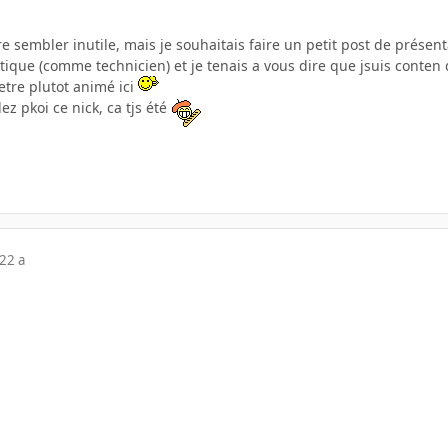
 sembler inutile, mais je souhaitais faire un petit post de présent
ique (comme technicien) et je tenais a vous dire que jsuis conten de 
detre plutot animé ici
z pkoi ce nick, ca tjs été
22 a