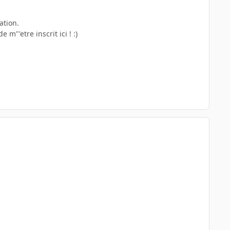
ation.
m"'etre inscrit ici ! :)