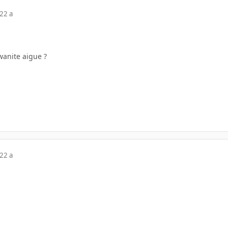
22 a
wanite aigue ?
22 a