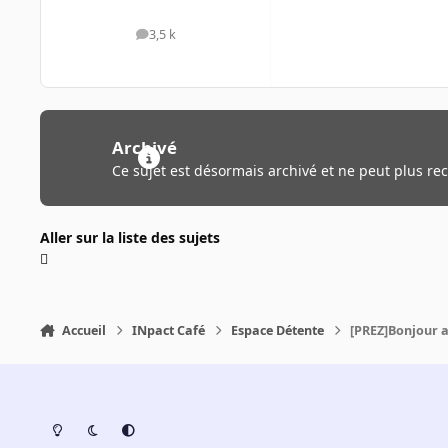
3,5 k
messages
Archivé
Ce sujet est désormais archivé et ne peut plus re
Aller sur la liste des sujets
Accueil
INpact Café
Espace Détente
[PREZ]Bonjour a 
Light Mode
Dark Mode
System Preference