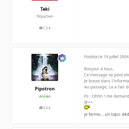
Taki
INpactien
1,5 k
messages
Posté(e)
le 19 juillet 2004
Bonjour a tous,
Ce message va peut etre
Je bosse dans l'informat
Au passage, ca a l'air 
Pipotron
Ps : Ohhh ! me demande
Ancien
@++
3,5 k
messages
je ferme... un topic dédi