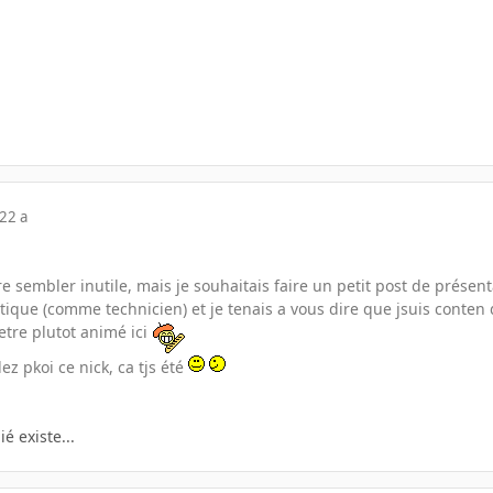
22 a
 sembler inutile, mais je souhaitais faire un petit post de présent
ique (comme technicien) et je tenais a vous dire que jsuis conten de 
detre plutot animé ici
z pkoi ce nick, ca tjs été
é existe...