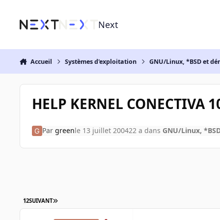
Aller au contenu
Next
Accueil
Systèmes d'exploitation
GNU/Linux, *BSD et dé
HELP KERNEL CONECTIVA 1
Par
green
le 13 juillet 2004
22 a
dans
GNU/Linux, *BSD
1
2
SUIVANT