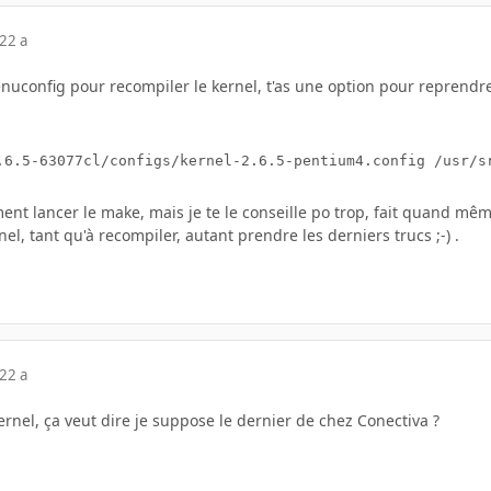
22 a
config pour recompiler le kernel, t'as une option pour reprendre u
ment lancer le make, mais je te le conseille po trop, fait quand mêm
el, tant qu'à recompiler, autant prendre les derniers trucs ;-) .
22 a
rnel, ça veut dire je suppose le dernier de chez Conectiva ?