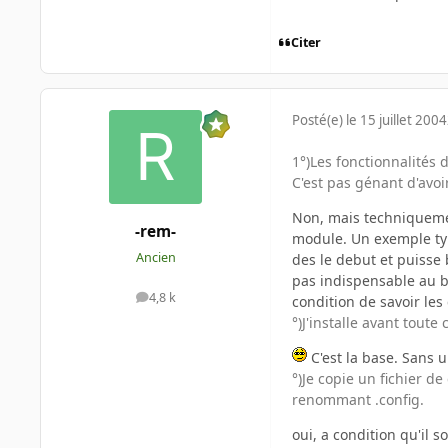
Citer
Posté(e)
le 15 juillet 2004
1°)Les fonctionnalités
C'est pas génant d'avoi
Non, mais techniquement
-rem-
module. Un exemple typi
Ancien
des le debut et puisse 
pas indispensable au b
4,8 k
condition de savoir les
messages
°)J'installe avant toute
C'est la base. Sans u
°)Je copie un fichier de
renommant .config.
oui, a condition qu'il s