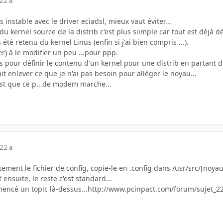
22 a
ès instable avec le driver eciadsl, mieux vaut éviter...
r du kernel source de la distrib c'est plus siimple car tout est déjà d
été retenu du kernel Linus (enfin si j'ai bien compris ...).
ler) à le modifier un peu ...pour ppp.
s pour définir le contenu d'un kernel pour une distrib en partant du
it enlever ce que je n'ai pas besoin pour alléger le noyau...
'est que ce p...de modem marche...
22 a
ectement le fichier de config, copie-le en .config dans /usr/src/[noy
ensuite, le reste c'est standard...
ommencé un topic là-dessus...http://www.pcinpact.com/forum/sujet_2