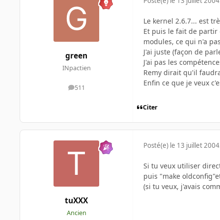
Posté(e)
le 13 juillet 2004
Le kernel 2.6.7... est tr
Et puis le fait de parti
modules, ce qui n'a pas 
J'ai juste (façon de par
green
J'ai pas les compétence
INpactien
Remy dirait qu'il faudra
Enfin ce que je veux c
511
messages
Citer
Posté(e)
le 13 juillet 2004
Si tu veux utiliser dir
puis "make oldconfig"et 
(si tu veux, j'avais c
tuXXX
Ancien