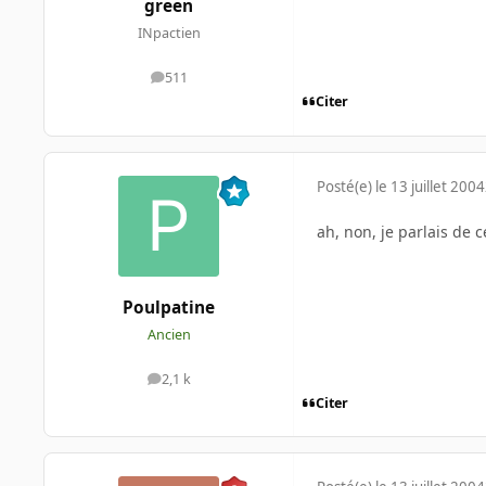
green
INpactien
511
messages
Citer
Posté(e)
le 13 juillet 2004
ah, non, je parlais de 
Poulpatine
Ancien
2,1 k
messages
Citer