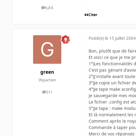
6,8 k
messages
Citer
Posté(e)
le 15 juillet 2004
Bon, plutôt que de fair
Et voici ce que je me pr
1°)Les fonctionnalités
C'est pas génant d'avoi
green
2°)J'installe avant tout
INpactien
3°)Je copie un fichier 
4°)Je tape make xconfi
511
messages
Je sauvegarde mes modi
Le fichier .config est al
5°)Je tape : make modu
Et là normalement les 
Comment après le noyau
Commande à taper pour
Merci de vos réponses 