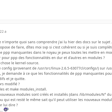
22 a
e n'importe quoi sans comprendre j'ai lu hier des docs sur le sujet
opose de faire, dîtes moi svp si c'est cohérent ou si je suis complèt
 de ppp manquantes dans le noyau je peux toutes les mettre en mo
r pour ppp des fonctionnalités en dur et d'autres en modules ?
e chose le kernel-source.
de config (provenant de /usr/src/linux-2.6.5-63077cl/configs/) sur /u
g, je demande à ce que les fonctionnalités de ppp manquantes pour
fs et je quitte.
ors modifié ?
les et make modules_install.
nouveaux modules sont créés et installés (dans /lib/modules/N° du 
 qui est resté le même sait qu'il peut utiliser les nouveaux modul
 lui dire ?
...