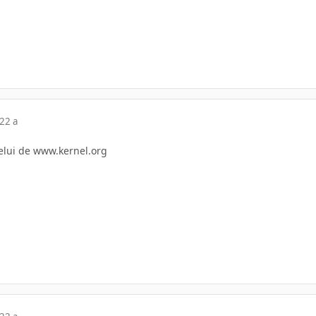
22 a
celui de www.kernel.org