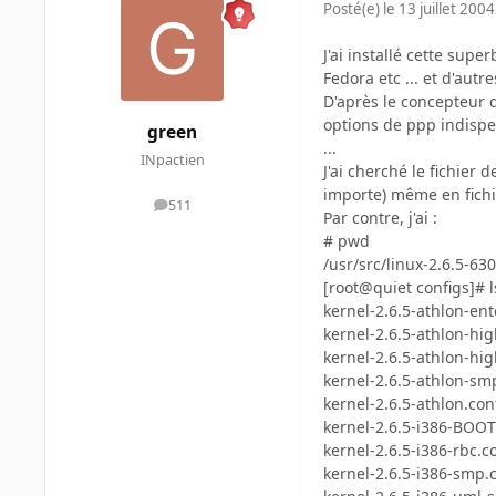
Posté(e)
le 13 juillet 2004
J'ai installé cette sup
Fedora etc ... et d'autr
D'après le concepteur 
options de ppp indispens
green
...
INpactien
J'ai cherché le fichier
importe) même en fich
511
messages
Par contre, j'ai :
# pwd
/usr/src/linux-2.6.5-63
[root@quiet configs]# l
kernel-2.6.5-athlon-ent
kernel-2.6.5-athlon-h
kernel-2.6.5-athlon-h
kernel-2.6.5-athlon-sm
kernel-2.6.5-athlon.con
kernel-2.6.5-i386-BOOT
kernel-2.6.5-i386-rbc.c
kernel-2.6.5-i386-smp.