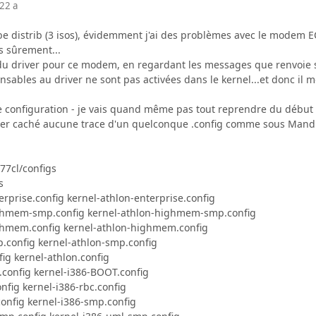
22 a
erbe distrib (3 isos), évidemment j'ai des problèmes avec le modem
es sûrement...
du driver pour ce modem, en regardant les messages que renvoie st
ables au driver ne sont pas activées dans le kernel...et donc il me d
 de configuration - je vais quand même pas tout reprendre du début ! 
ier caché aucune trace d'un quelconque .config comme sous Mand
077cl/configs
s
erprise.config kernel-athlon-enterprise.config
ighmem-smp.config kernel-athlon-highmem-smp.config
ighmem.config kernel-athlon-highmem.config
p.config kernel-athlon-smp.config
fig kernel-athlon.config
.config kernel-i386-BOOT.config
onfig kernel-i386-rbc.config
config kernel-i386-smp.config