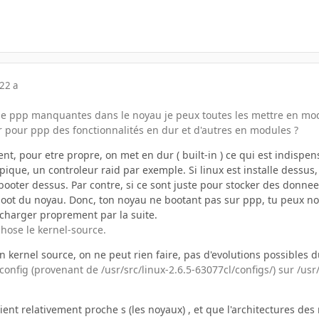
22 a
 de ppp manquantes dans le noyau je peux toutes les mettre en mo
r pour ppp des fonctionnalités en dur et d'autres en modules ?
, pour etre propre, on met en dur ( built-in ) ce qui est indispen
que, un controleur raid par exemple. Si linux est installe dessus, i
booter dessus. Par contre, si ce sont juste pour stocker des donnees
oot du noyau. Donc, ton noyau ne bootant pas sur ppp, tu peux no
 charger proprement par la suite.
 chose le kernel-source.
n kernel source, on ne peut rien faire, pas d'evolutions possibles 
 config (provenant de /usr/src/linux-2.6.5-63077cl/configs/) sur /usr/
oient relativement proche s (les noyaux) , et que l'architectures des 