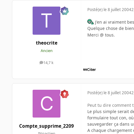
Posté(e)
le 8 juillet 2004
2
J'en ai vraiment be
Quelque chose de bien 
Merci @ tous.
theocrite
Ancien
14,7 k
messages
Citer
Posté(e)
le 8 juillet 2004
2
Peut tu dire comment tu 
Le plus simple serait 
formulaire tout con, où
sauvegarder ça dans un 
Compte_supprime_2209
A chaque chargement de 
INpactien