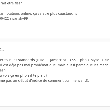
ait etre flash...
e annotations online, ça va etre plus caustaud :s
2004
22 a
par sky99
2 a
iliser tous les standards (HTML + Javascript + CSS + php + Mysql + XM
ui est déja pas mal problématique, mais aussi parce que les machin
lash.
vois ça en php s'il te plait ?
 même pas un début d'indice de comment commencer :S.