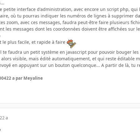
..
 petite interface d'administration, avec encore un script php, qui lit
aire, où tu pourras indiquer les numéros de lignes à supprimer dans
tes zoom, avec ces messages, faudra peut-être faire plusieurs fichi
t les messages dont les coordonnées doivent être affichées sur le 
)
t le plus facile, et rapide à faire
 il te faudra un petit système en javascript pour pouvoir bouger les 
u alors visible, mais édité automatiquement, et qui reste éditable
nvoyé en appuyant sur un bouton quelconque... A partir de là, tu 
2004
22 a
par Meyaline
22 a