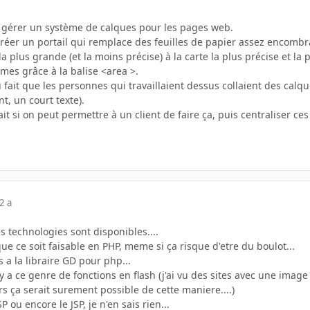
e gérer un système de calques pour les pages web.
 créer un portail qui remplace des feuilles de papier assez encombra
 plus grande (et la moins précise) à la carte la plus précise et la p
èmes grâce à la balise <area >.
fait que les personnes qui travaillaient dessus collaient des calq
, un court texte).
it si on peut permettre à un client de faire ça, puis centraliser ce
2 a
es technologies sont disponibles....
que ce soit faisable en PHP, meme si ça risque d'etre du boulot...
es a la libraire GD pour php...
 y a ce genre de fonctions en flash (j'ai vu des sites avec une ima
rs ça serait surement possible de cette maniere....)
P ou encore le JSP, je n'en sais rien...