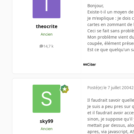
Bonjour,
Existe-t-il un moyen d
Je m'explique : Je dois
cartes en zommant de la
theocrite
Ceci se fait sans probl
Ancien
Mon problème vient du 
coupée, élément présent
14,7 k
messages
Est ce que quelqu'un sa
Citer
Posté(e)
le 7 juillet 2004
2
Il faudrait savoir quell
Je suis a peu pres sur 
et il faudrait avoir acc
sinon, je suppose qu'il
sky99
mettait par dessus, alo
Ancien
apres, via javascript, AS