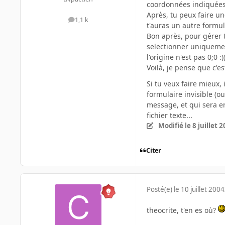
coordonnées indiquées.
Après, tu peux faire une
1,1 k
messages
t'auras un autre formul
Bon après, pour gérer 
selectionner uniquemen
l'origine n'est pas 0;0 :)
Voilà, je pense que c'es
Si tu veux faire mieux,
formulaire invisible (o
message, et qui sera e
fichier texte...
Modifié
le 8 juillet 
Citer
Posté(e)
le 10 juillet 2004
theocrite, t'en es où?