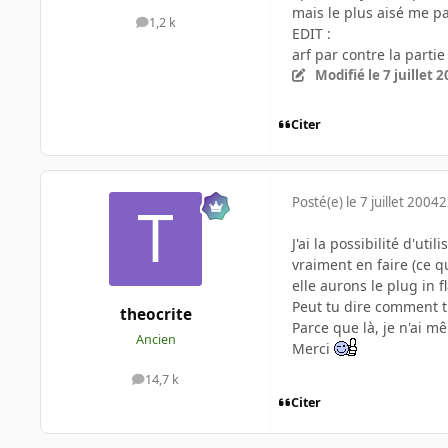
mais le plus aisé me par
1,2 k
messages
EDIT :
arf par contre la parti
Modifié
le 7 juillet 
Citer
Posté(e)
le 7 juillet 2004
2
J'ai la possibilité d'ut
vraiment en faire (ce q
elle aurons le plug in f
Peut tu dire comment tu 
theocrite
Parce que là, je n'ai
Ancien
Merci
14,7 k
messages
Citer