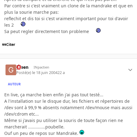
Par contre si c'est vraiment un clone de la mandrake et que en
plus la sourie marche pas:
reflechit et dis toi si c'est vraiment important pour toi d'avoir
les 2
Sa peut regler directement ton probleme
Citer
green
INpactien
Posté(e)
le 18 juin 2004
22 a
AUTEUR
En live, ça marche bien enfin j'ai pas tout testé...
A l'installation sur le disque dur, les fichiers et répertoires de
/dev sont à 99,9 % absents notamment /dev/mouse mais aussi
/dev/cdrom etc...
Même si j'avais pu utiliser la souris de toute façon rien ne
marcherait ..............poubelle.
Ouf un peu de repos sur Mandrake.