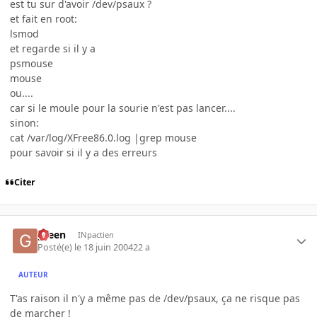
est tu sur d'avoir /dev/psaux ?
et fait en root:
lsmod
et regarde si il y a
psmouse
mouse
ou....
car si le moule pour la sourie n'est pas lancer....
sinon:
cat /var/log/XFree86.0.log |grep mouse
pour savoir si il y a des erreurs
Citer
green
INpactien
Posté(e)
le 18 juin 2004
22 a
AUTEUR
T'as raison il n'y a même pas de /dev/psaux, ça ne risque pas
de marcher !