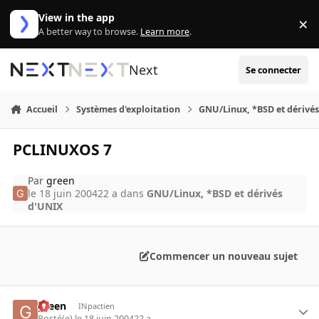
Aller au contenu
View in the app
×
Di
A better way to browse.
Learn more
.
Next
Se connecter
Accueil
Systèmes d'exploitation
GNU/Linux, *BSD et dérivé
PCLINUXOS 7
Par
green
le 18 juin 2004
22 a
dans
GNU/Linux, *BSD et dérivés
d'UNIX
Commencer un nouveau sujet
green
INpactien
Posté(e)
le 18 juin 2004
22 a