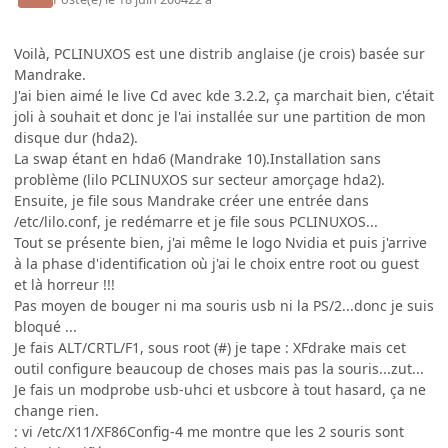
Voilà, PCLINUXOS est une distrib anglaise (je crois) basée sur
Mandrake.
J'ai bien aimé le live Cd avec kde 3.2.2, ça marchait bien, c'était
joli à souhait et donc je l'ai installée sur une partition de mon
disque dur (hda2).
La swap étant en hda6 (Mandrake 10).Installation sans
problème (lilo PCLINUXOS sur secteur amorçage hda2).
Ensuite, je file sous Mandrake créer une entrée dans
/etc/lilo.conf, je redémarre et je file sous PCLINUXOS...
Tout se présente bien, j'ai même le logo Nvidia et puis j'arrive
à la phase d'identification où j'ai le choix entre root ou guest
et là horreur !!!
Pas moyen de bouger ni ma souris usb ni la PS/2...donc je suis
bloqué ...
Je fais ALT/CRTL/F1, sous root (#) je tape : XFdrake mais cet
outil configure beaucoup de choses mais pas la souris...zut...
Je fais un modprobe usb-uhci et usbcore à tout hasard, ça ne
change rien.
: vi /etc/X11/XF86Config-4 me montre que les 2 souris sont