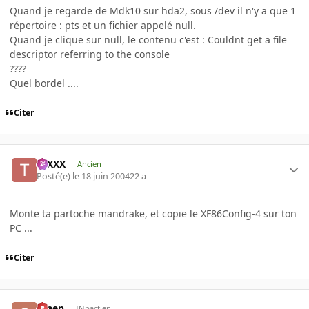
Quand je regarde de Mdk10 sur hda2, sous /dev il n'y a que 1
répertoire : pts et un fichier appelé null.
Quand je clique sur null, le contenu c'est : Couldnt get a file
descriptor referring to the console
????
Quel bordel ....
Citer
tuXXX
Ancien
Posté(e)
le 18 juin 2004
22 a
Monte ta partoche mandrake, et copie le XF86Config-4 sur ton
PC ...
Citer
green
INpactien