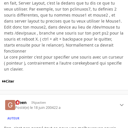
en fait, Server Layout, c'est la dedans que tu dis ce que tu
veux utiliser. Par exemple, sur ton pclinuxos7, tu definies 2
souris differentes, que tu nommes mouse1 et mouse2 , et
dans server layout tu precises que tu veux utiliser le Mouse1.
Edit donc ton mouse2, dans device au lieu de /dev/mouse tu
mets /dev/psaux , branche une souris sur ton port ps2 pour la
souris et reboot X. ( ctrl + alt + backspace pour le quitter,
startx ensuite pour le relancer). Normallement ca devrait
fonctionner
Le core pointer c'est pour specifier une souris avec un curseur
( pointeur ), contrairement a l'autre corekeyboard qui specifie
un clavier.
Citer
green
INpactien
Posté(e)
le 18 juin 2004
22 a
AUTEUR