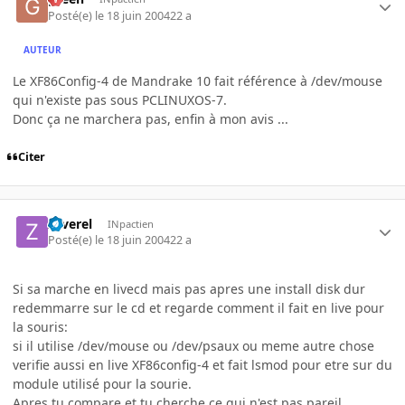
Posté(e)
le 18 juin 2004
22 a
AUTEUR
Le XF86Config-4 de Mandrake 10 fait référence à /dev/mouse
qui n'existe pas sous PCLINUXOS-7.
Donc ça ne marchera pas, enfin à mon avis ...
Citer
zaverel
INpactien
Posté(e)
le 18 juin 2004
22 a
Si sa marche en livecd mais pas apres une install disk dur
redemmarre sur le cd et regarde comment il fait en live pour
la souris:
si il utilise /dev/mouse ou /dev/psaux ou meme autre chose
verifie aussi en live XF86config-4 et fait lsmod pour etre sur du
module utilisé pour la sourie.
Apres tu compare et tu cherche ce qui n'est pas pareil.