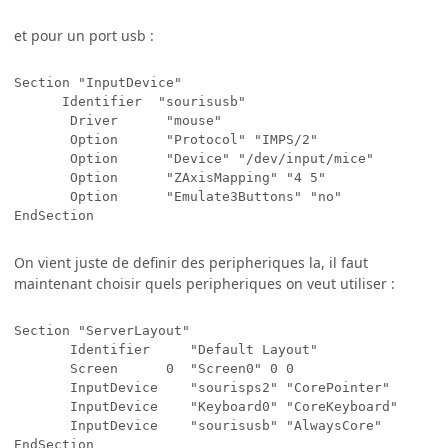
et pour un port usb :
Section "InputDevice"

      Identifier  "sourisusb"

       Driver      "mouse"

       Option      "Protocol" "IMPS/2"

       Option      "Device" "/dev/input/mice"

       Option      "ZAxisMapping" "4 5"

       Option      "Emulate3Buttons" "no"

On vient juste de definir des peripheriques la, il faut
maintenant choisir quels peripheriques on veut utiliser :
Section "ServerLayout"

       Identifier     "Default Layout"

       Screen      0  "Screen0" 0 0

       InputDevice    "sourisps2" "CorePointer"

       InputDevice    "Keyboard0" "CoreKeyboard"

       InputDevice    "sourisusb" "AlwaysCore"
