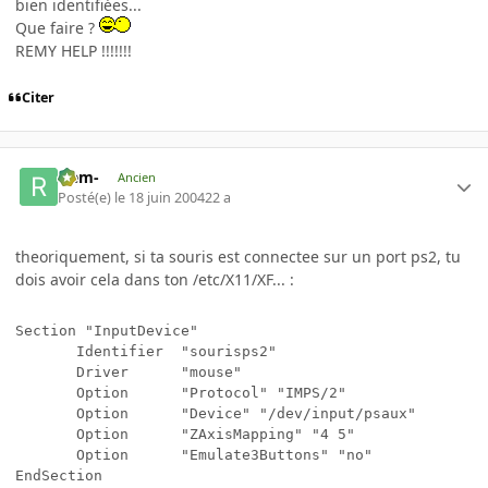
bien identifiées...
Que faire ?
REMY HELP !!!!!!!
Citer
-rem-
Ancien
Posté(e)
le 18 juin 2004
22 a
theoriquement, si ta souris est connectee sur un port ps2, tu
dois avoir cela dans ton /etc/X11/XF... :
Section "InputDevice"

       Identifier  "sourisps2"

       Driver      "mouse"

       Option      "Protocol" "IMPS/2"

       Option      "Device" "/dev/input/psaux"

       Option      "ZAxisMapping" "4 5"

       Option      "Emulate3Buttons" "no"
