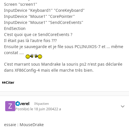
Screen "screen1"
InputDevice "Keyboard1" "CoreKeyboard"
InputDevice "Mouse1" "CorePointer"
InputDevice "Mouse1" "SendCoreEvents"
EndSection
C'est quoi que ce SendCoreEvents ?
Il était pas là l'autre fois ???
Ensuite je sauvegarde et je file sous PCLINUXOS-7 et ... même
constat ....
C'est marrant sous Mandrake la souris ps2 n'est pas déclarée
dans XF86Config-4 mais elle marche très bien.
Citer
zaverel
INpactien
Posté(e)
le 18 juin 2004
22 a
essaie : MouseDrake