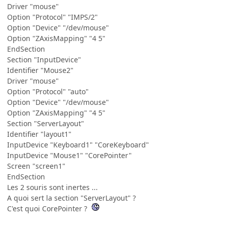
Driver "mouse"
Option "Protocol" "IMPS/2"
Option "Device" "/dev/mouse"
Option "ZAxisMapping" "4 5"
EndSection
Section "InputDevice"
Identifier "Mouse2"
Driver "mouse"
Option "Protocol" "auto"
Option "Device" "/dev/mouse"
Option "ZAxisMapping" "4 5"
Section "ServerLayout"
Identifier "layout1"
InputDevice "Keyboard1" "CoreKeyboard"
InputDevice "Mouse1" "CorePointer"
Screen "screen1"
EndSection
Les 2 souris sont inertes ...
A quoi sert la section "ServerLayout" ?
C'est quoi CorePointer ?