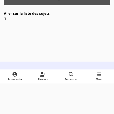
Aller sur la liste des sujets
Light Mode
Dark Mode
System Preference
Se connecter
S’inscrire
Rechercher
Menu
Langue
Cookies
Powered by
Invision Community