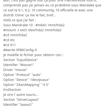
Bon, c'est pas gagné tout ça pour une malheureuse souris,
comprends pas j'ai jamais eu ce problème sous Mandake que
ce soit la 9.1, 9.2, 10 community, 10 officielle et avec une
distrib 'clone' ça me le fait, bref...
Voilà ce que j'ai fait :
Sous Mandrake 10 : #mkdir /mnt/hda2
#mount -t ext3 /dev/hda2 /mnt/hda2
#cd /mnt/hda2
#cd etc
#cd X11
#kwrite XF86Config-4
Je modifie le fichier pour obtenir ceci :
Section "InputDevice"
Identifier "Mouse1"
Driver "mouse"
Option "Protocol" "auto"
Option "Device" "/dev/psaux"
Option "ZAxisMapping" "4 5"
EndSection
Je vire l' autre souris...
Section "ServerLayout"
Identifier "layout1"