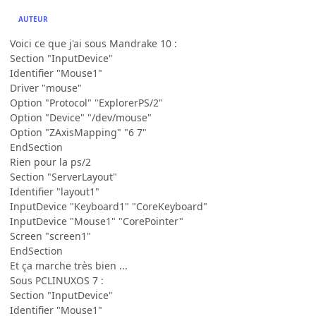
AUTEUR
Voici ce que j'ai sous Mandrake 10 :
Section "InputDevice"
Identifier "Mouse1"
Driver "mouse"
Option "Protocol" "ExplorerPS/2"
Option "Device" "/dev/mouse"
Option "ZAxisMapping" "6 7"
EndSection
Rien pour la ps/2
Section "ServerLayout"
Identifier "layout1"
InputDevice "Keyboard1" "CoreKeyboard"
InputDevice "Mouse1" "CorePointer"
Screen "screen1"
EndSection
Et ça marche très bien ...
Sous PCLINUXOS 7 :
Section "InputDevice"
Identifier "Mouse1"