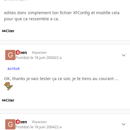
edites donc simplement ton fichier XFConfig et modifie cela
pour que ca ressemble a ca.
Citer
green
INpactien
Posté(e)
le 18 juin 2004
22 a
AUTEUR
OK, thanks je vais tester ça ce soir, je te tiens au courant ...
Citer
green
INpactien
Posté(e)
le 18 juin 2004
22 a