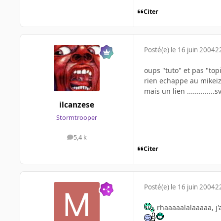
Citer
Posté(e)
le 16 juin 2004
2
oups "tuto" et pas "top
rien echappe au mikeizb
mais un lien ..............s
ilcanzese
Stormtrooper
5,4 k
messages
Citer
Posté(e)
le 16 juin 2004
2
rhaaaaalalaaaaa, j'