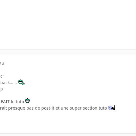
2 a
ic"
ack......
vp
n FAIT le tuto
erait presque pas de post-it et une super section tuto