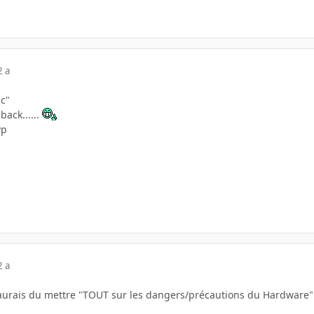
2 a
ic"
ack......
vp
2 a
aurais du mettre "TOUT sur les dangers/précautions du Hardware" 