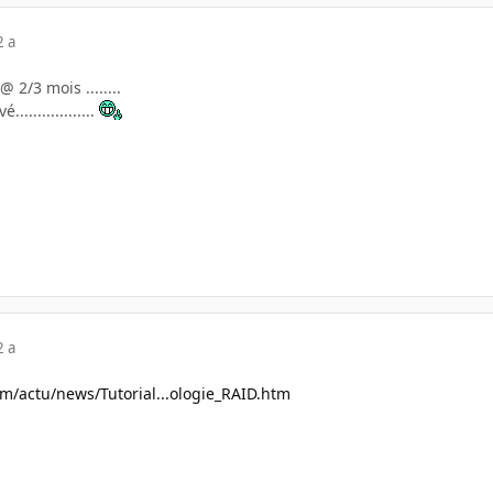
2 a
 @ 2/3 mois ........
.................
2 a
m/actu/news/Tutorial...ologie_RAID.htm