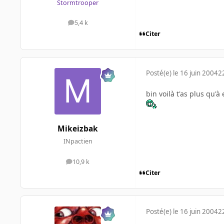
Stormtrooper
5,4 k
messages
Citer
Posté(e)
le 16 juin 2004
2
bin voilà t'as plus qu'
Mikeizbak
INpactien
10,9 k
messages
Citer
Posté(e)
le 16 juin 2004
2