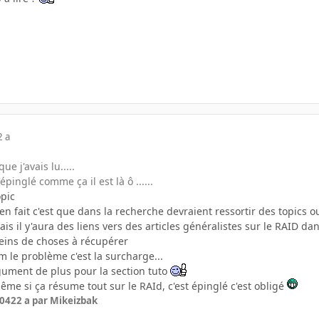
2 a
que j'avais lu.....
épinglé comme ça il est là ô ......
opic
n fait c'est que dans la recherche devraient ressortir des topics o
ais il y'aura des liens vers des articles généralistes sur le RAID dan
eins de choses à récupérer
m le problème c'est la surcharge...
gument de plus pour la section tuto
ême si ça résume tout sur le RAId, c'est épinglé c'est obligé
004
22 a
par Mikeizbak