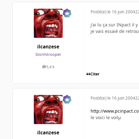
Posté(e)
le 16 juin 2004
2
j'ai lu ça sur INpact il y
je vais essaié de retrouvé.
ilcanzese
Stormtrooper
5,4 k
messages
Citer
Posté(e)
le 16 juin 2004
2
http://www.pcinpact.co
le voici le voilµ
ilcanzese