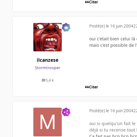
Citer
Posté(e)
le 16 juin 2004
2
oui c'etait bien celui là 
mais c'est possible de l'
ilcanzese
Stormtrooper
5,4 k
messages
Citer
Posté(e)
le 16 juin 2004
2
oui si quelqu'un fait le
déjà si tu recense tout
Ca fait pas bcp bcp bcp