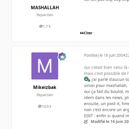
MASHALLAH
INpactien
1,7 k
messages
Citer
Posté(e)
le 16 juin 2004
2
oui c'etait bien celui là 
mais c'est possible de l'
j'ai parlé d'aucun t
sinon pour mashallah, e
Mikeizbak
oui ça fait du boulot, m
INpactien
idem dans les news, pl
ensuite, un post-it, hm
10,9 k
messages
non c'est encore un ar
EDIT : enfin si quand m
Modifié
le 16 juin 2