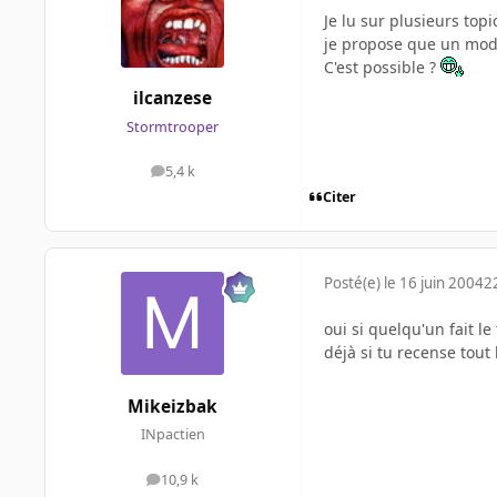
Je lu sur plusieurs topi
je propose que un modo
C'est possible ?
ilcanzese
Stormtrooper
5,4 k
messages
Citer
Posté(e)
le 16 juin 2004
2
oui si quelqu'un fait le
déjà si tu recense tout
Mikeizbak
INpactien
10,9 k
messages