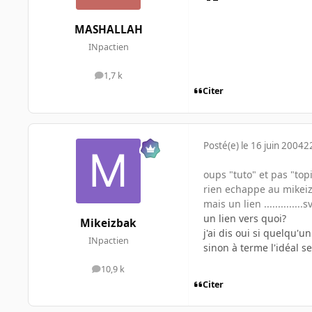
MASHALLAH
INpactien
1,7 k
messages
Citer
Posté(e)
le 16 juin 2004
2
oups "tuto" et pas "top
rien echappe au mikeizb
mais un lien ..............s
un lien vers quoi?
Mikeizbak
j'ai dis oui si quelqu'u
INpactien
sinon à terme l'idéal s
10,9 k
messages
Citer