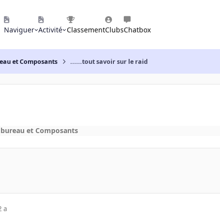
Naviguer
Activité
Classement
Clubs
Chatbox
reau et Composants
......tout savoir sur le raid
 bureau et Composants
2 a