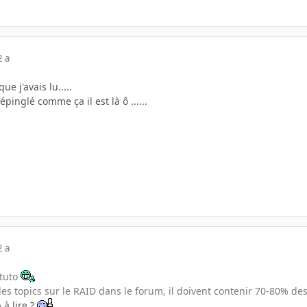
2 a
que j'avais lu.....
épinglé comme ça il est là ô ......
2 a
 tuto
 les topics sur le RAID dans le forum, il doivent contenir 70-80% des
 à lire ?