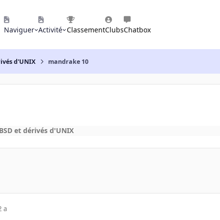
Naviguer
Activité
Classement
Clubs
Chatbox
rivés d'UNIX
mandrake 10
BSD et dérivés d'UNIX
2 a