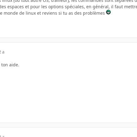
us linux (ou tout autre OS, d'ailleur), les commandes sont séparée
es espaces et pour les options spéciales, en général, il faut mettre 
le monde de linux et reviens si tu as des problèmes
2 a
 ton aide.