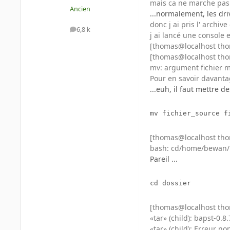
mais ca ne marche pas 
Ancien
...normalement, les dr
donc j ai pris l' archiv
6,8 k
messages
j ai lancé une console e
[thomas@localhost th
[thomas@localhost th
mv: argument fichier 
Pour en savoir davantag
...euh, il faut mettre 
mv fichier_source f
[thomas@localhost th
bash: cd/home/bewan/: 
Pareil ...
cd dossier
[thomas@localhost thom
«tar» (child): bapst-0.8
«tar» (child): Erreur n