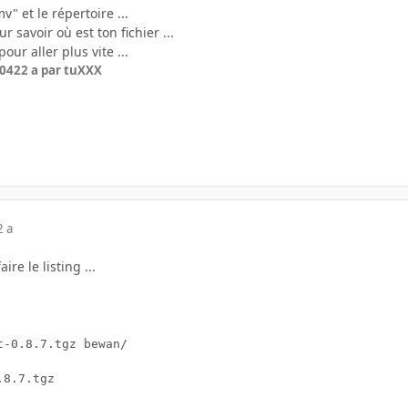
" et le répertoire ...
ur savoir où est ton fichier ...
our aller plus vite ...
004
22 a
par tuXXX
2 a
ire le listing ...
-0.8.7.tgz bewan/

8.7.tgz
