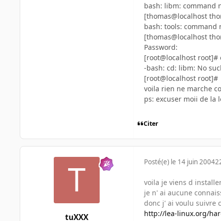
bash: libm: command 
[thomas@localhost tho
bash: tools: command 
[thomas@localhost tho
Password:
[root@localhost root]#
-bash: cd: libm: No such
[root@localhost root]#
voila rien ne marche c
ps: excuser moii de la
Citer
Posté(e)
le 14 juin 2004
2
voila je viens d install
je n' ai aucune connais
donc j' ai voulu suivre
http://lea-linux.org/
tuXXX