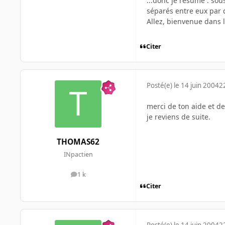
...donc je résume : so
séparés entre eux par d
Allez, bienvenue dans 
Citer
Posté(e)
le 14 juin 2004
2
merci de ton aide et de
je reviens de suite.
THOMAS62
INpactien
1 k
messages
Citer