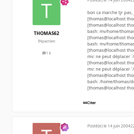
Posté(e)
le 14 juin 2004
2
bon ca marche tjr pas, 
[thomas@localhost th
[thomas@localhost th
bash: mv/home/thomas/D
THOMAS62
[thomas@localhost th
INpactien
bash: mv/home/thomas/D
[thomas@localhost th
1 k
messages
mv: ne peut déplacer `
[thomas@localhost th
mv: ne peut déplacer `
[thomas@localhost th
bash: /home/thomas/doc
[thomas@localhost th
Citer
Posté(e)
le 14 juin 2004
2