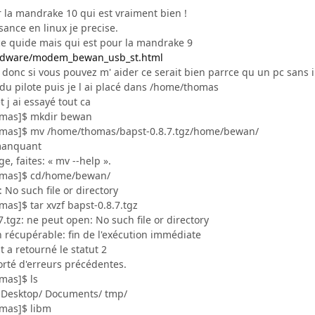
er la mandrake 10 qui est vraiment bien !
sance en linux je precise.
 ce quide mais qui est pour la mandrake 9
hardware/modem_bewan_usb_st.html
donc si vous pouvez m' aider ce serait bien parrce qu un pc sans in
e du pilote puis je l ai placé dans /home/thomas
t j ai essayé tout ca
omas]$ mkdir bewan
omas]$ mv /home/thomas/bapst-0.8.7.tgz/home/bewan/
manquant
e, faites: « mv --help ».
omas]$ cd/home/bewan/
No such file or directory
as]$ tar xvzf bapst-0.8.7.tgz
.7.tgz: ne peut open: No such file or directory
on récupérable: fin de l'exécution immédiate
t a retourné le statut 2
porté d'erreurs précédentes.
mas]$ ls
/ Desktop/ Documents/ tmp/
mas]$ libm