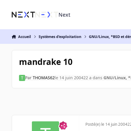
Aller au contenu
Next
Accueil
Systèmes d'exploitation
GNU/Linux, *BSD et dé
mandrake 10
Par
THOMAS62
le 14 juin 2004
22 a
dans
GNU/Linux, *
Posté(e)
le 14 juin 2004
2