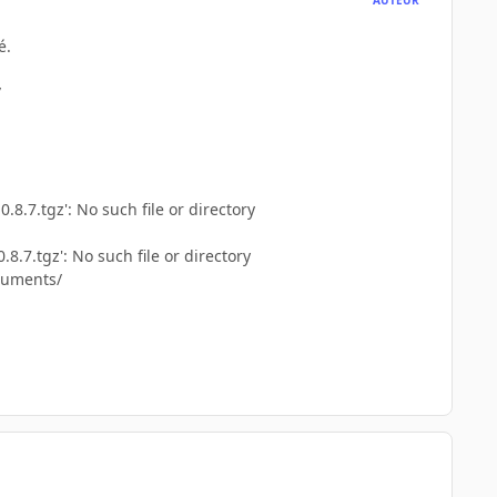
é.
/
.7.tgz': No such file or directory
7.tgz': No such file or directory
cuments/