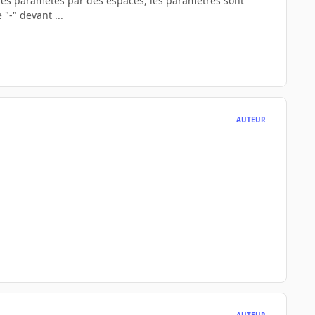
s des paramètes par des espaces, les paramètres sont
"-" devant ...
AUTEUR
AUTEUR