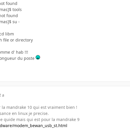
not found
mas]$ tools
not found
mas]$ su -
 cd libm
 file or directory
omme d' hab !!!
 longueur du poste
2 a
er la mandrake 10 qui est vraiment bien !
sance en linux je precise.
 ce quide mais qui est pour la mandrake 9
hardware/modem_bewan_usb_st.html