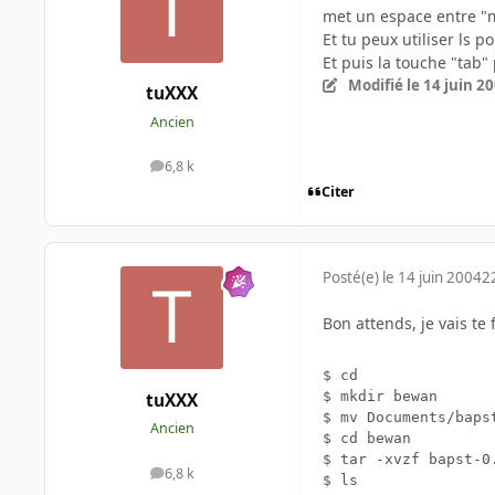
met un espace entre "mv
Et tu peux utiliser ls po
Et puis la touche "tab" p
Modifié
le 14 juin 2
tuXXX
Ancien
6,8 k
messages
Citer
Posté(e)
le 14 juin 2004
2
Bon attends, je vais te fa
$ cd

$ mkdir bewan

tuXXX
$ mv Documents/bapst
Ancien
$ cd bewan

$ tar -xvzf bapst-0.
6,8 k
messages
$ ls
