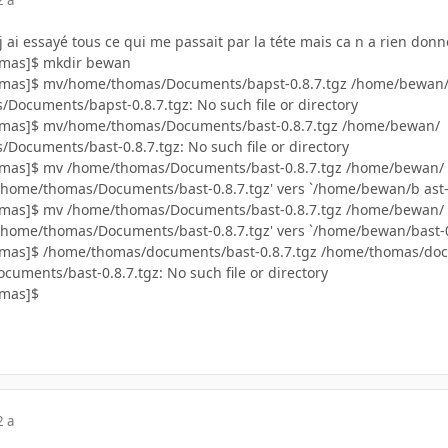
2 a
j ai essayé tous ce qui me passait par la téte mais ca n a rien donn
omas]$ mkdir bewan
omas]$ mv/home/thomas/Documents/bapst-0.8.7.tgz /home/bewan
ocuments/bapst-0.8.7.tgz: No such file or directory
omas]$ mv/home/thomas/Documents/bast-0.8.7.tgz /home/bewan/
ocuments/bast-0.8.7.tgz: No such file or directory
omas]$ mv /home/thomas/Documents/bast-0.8.7.tgz /home/bewan/
/home/thomas/Documents/bast-0.8.7.tgz' vers `/home/bewan/b ast-0.8
omas]$ mv /home/thomas/Documents/bast-0.8.7.tgz /home/bewan/
/home/thomas/Documents/bast-0.8.7.tgz' vers `/home/bewan/bast-0.8.
omas]$ /home/thomas/documents/bast-0.8.7.tgz /home/thomas/do
uments/bast-0.8.7.tgz: No such file or directory
omas]$
2 a