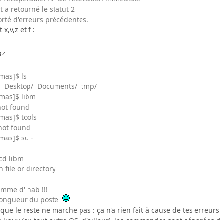
t a retourné le statut 2
porté d'erreurs précédentes.
 x,v,z et f :
gz
mas]$ ls
n/ Desktop/ Documents/ tmp/
mas]$ libm
not found
mas]$ tools
not found
mas]$ su -
 cd libm
 file or directory
omme d' hab !!!
 longueur du poste
que le reste ne marche pas : ça n'a rien fait à cause de tes erreurs 