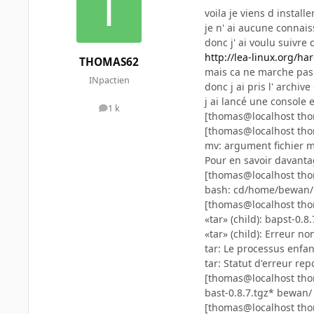
voila je viens d install
je n' ai aucune connais
donc j' ai voulu suivre
http://lea-linux.org/
THOMAS62
mais ca ne marche pas 
INpactien
donc j ai pris l' archiv
j ai lancé une console e
1 k
messages
[thomas@localhost th
[thomas@localhost th
mv: argument fichier 
Pour en savoir davantag
[thomas@localhost th
bash: cd/home/bewan/: 
[thomas@localhost thom
«tar» (child): bapst-0.8
«tar» (child): Erreur n
tar: Le processus enfan
tar: Statut d'erreur re
[thomas@localhost tho
bast-0.8.7.tgz* bewan
[thomas@localhost tho