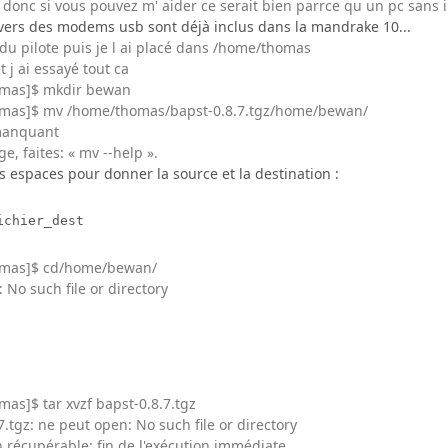
donc si vous pouvez m' aider ce serait bien parrce qu un pc sans in
ivers des modems usb sont déjà inclus dans la mandrake 10...
e du pilote puis je l ai placé dans /home/thomas
t j ai essayé tout ca
omas]$ mkdir bewan
omas]$ mv /home/thomas/bapst-0.8.7.tgz/home/bewan/
manquant
e, faites: « mv --help ».
des espaces pour donner la source et la destination :
ichier_dest
omas]$ cd/home/bewan/
No such file or directory
as]$ tar xvzf bapst-0.8.7.tgz
.7.tgz: ne peut open: No such file or directory
on récupérable: fin de l'exécution immédiate