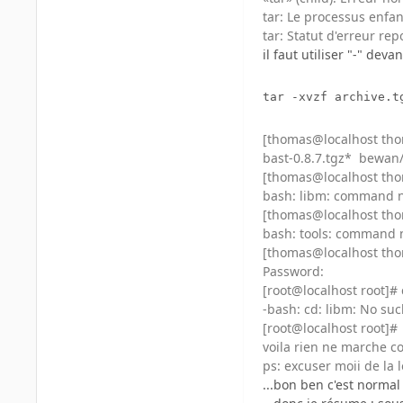
tar: Le processus enfan
tar: Statut d'erreur re
il faut utiliser "-" devant
tar -xvzf archive.t
[thomas@localhost tho
bast-0.8.7.tgz* bewa
[thomas@localhost tho
bash: libm: command 
[thomas@localhost tho
bash: tools: command 
[thomas@localhost tho
Password:
[root@localhost root]#
-bash: cd: libm: No such
[root@localhost root]#
voila rien ne marche c
ps: excuser moii de la
...bon ben c'est normal 