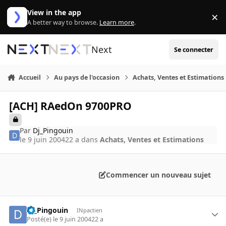
Aller au contenu
View in the app
×
Di
A better way to browse.
Learn more
.
Next
Se connecter
Accueil
Au pays de l'occasion
Achats, Ventes et Estimations
[ACH] RAedOn 9700PRO
Par
Dj_Pingouin
le 9 juin 2004
22 a
dans
Achats, Ventes et Estimations
Commencer un nouveau sujet
Dj_Pingouin
INpactien
Posté(e)
le 9 juin 2004
22 a