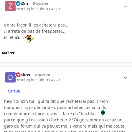
ZinZin
INpactien
Posté(e)
le 7 juin 2004
22 a
de tte façon il les achetera pas....
Il arrete de pas de freeposter....
ici
et
ici
....
Citer
deskos
INpactien
Posté(e)
le 7 juin 2004
22 a
AUTEUR
hey! t zinzin toi ! qui ta dit que j'acheterai pas, t mon
banquier! si je demande c pour acheter....et si ta ds
commentaire a faire tu vas ls faire ds "bla bla..."
parce que g l'occasion d'acheter 2*74 go raptor en occaz un
gars du forum qui va peu et me ls vendre mais qui me coute