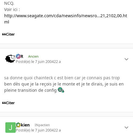
NCQ.
Voir ici :
http://www.seagate.com/cda/newsinfo/newsro...21,2102,00.ht
ml
Citer
KzR
Ancien
Posté(e)
le 7 juin 2004
22 a
sa donne quoi chainteck c est bien car je connais pas trop
ben dès que je la reçois je le monte et je te dirais, je suis en
pleine transition de config
Citer
julkien
INpactien
Posté(e)
le 7 juin 2004
22 a