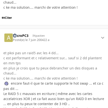
chaud...
c ke ma solution.... marchi de votre attention !
Citer
AccroPC3
INpactien
Posté(e)
le 7 juin 2004
22 a
et pkoi pas un raid5 avc les 4 dd...
c est performant et c relativement sur... sauf si 2 dd plantent
en mm tps
en plus je crois que tu peux debrancher un des disques a
chaud...
c ke ma solution.... marchi de votre attention !
encore faut-il que te carte supporte le hot swap ... et ca c
pas dit ...
Le RAID 5 c mauvais en ecriture ( même avec les cartes
accelatrices XOR ) et ca fait aussi bien qu'un RAID 0 en lecture
... en plus tu peux te contenter de 3 HD ..