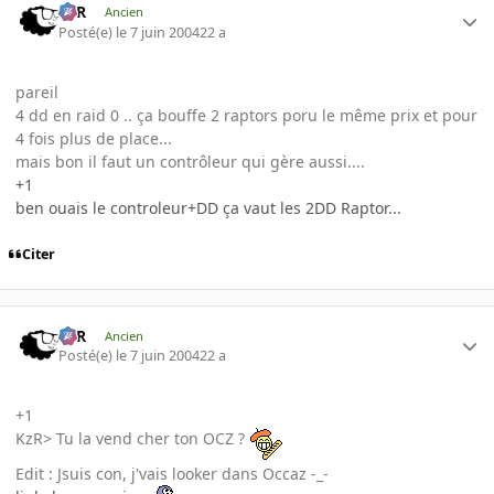
KzR
Ancien
Posté(e)
le 7 juin 2004
22 a
pareil
4 dd en raid 0 .. ça bouffe 2 raptors poru le même prix et pour
4 fois plus de place...
mais bon il faut un contrôleur qui gère aussi....
+1
ben ouais le controleur+DD ça vaut les 2DD Raptor...
Citer
KzR
Ancien
Posté(e)
le 7 juin 2004
22 a
+1
KzR> Tu la vend cher ton OCZ ?
Edit : Jsuis con, j'vais looker dans Occaz -_-