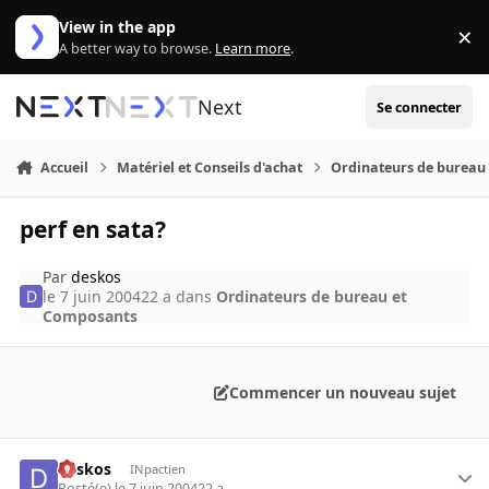
Aller au contenu
View in the app
×
Di
A better way to browse.
Learn more
.
Next
Se connecter
Accueil
Matériel et Conseils d'achat
Ordinateurs de bureau
perf en sata?
Par
deskos
le 7 juin 2004
22 a
dans
Ordinateurs de bureau et
Composants
Commencer un nouveau sujet
deskos
INpactien
Posté(e)
le 7 juin 2004
22 a