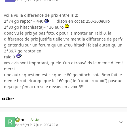
voila vu la difference de prix entre ls 2:
2*74 go raptor = 440
dison en occaz 250-300euro
2*80 go hitachi(sata)= 130 euro
donc vu le prix ya pas foto, c pour ls monter en raid 0, la
difference de prix justifie t elle vraiment la difference de perf?
g entendu sur un forum qu'un 2*80 hitachi faisai autan qu'un
2*36.7 go raptor en
raid 0
vos avis sont important, quelqu'un c trouvé ds le meme dilem!
merci
une autre question est ce que le 80 go hitachi sata 8mo fait le
meme bruit etrange que le 160 go ( le "ruuii...ruuuiii") pasque
deja que j'en ai un si je devais en avoir 3!!!
Citer
-rem-
Ancien
Posté(e)
le 7 juin 2004
22 a