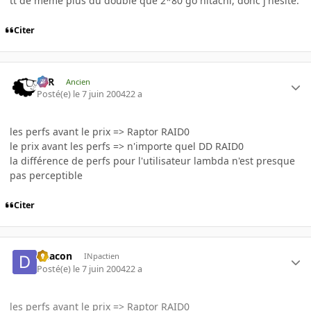
tt de meme plus du double que 2*80 go hitachi, donc j'hesite.
Citer
KzR
Ancien
Posté(e)
le 7 juin 2004
22 a
les perfs avant le prix => Raptor RAID0
le prix avant les perfs => n'importe quel DD RAID0
la différence de perfs pour l'utilisateur lambda n'est presque
pas perceptible
Citer
Deacon
INpactien
Posté(e)
le 7 juin 2004
22 a
les perfs avant le prix => Raptor RAID0