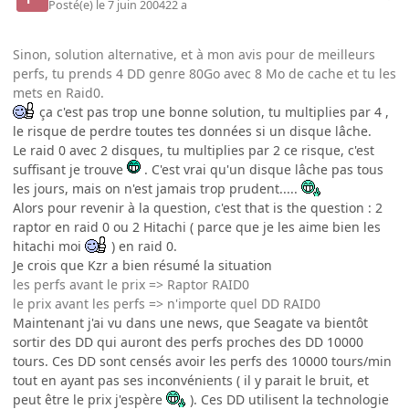
Posté(e)
le 7 juin 2004
22 a
Sinon, solution alternative, et à mon avis pour de meilleurs
perfs, tu prends 4 DD genre 80Go avec 8 Mo de cache et tu les
mets en Raid0.
ça c'est pas trop une bonne solution, tu multiplies par 4 ,
le risque de perdre toutes tes données si un disque lâche.
Le raid 0 avec 2 disques, tu multiplies par 2 ce risque, c'est
suffisant je trouve
. C'est vrai qu'un disque lâche pas tous
les jours, mais on n'est jamais trop prudent.....
Alors pour revenir à la question, c'est that is the question : 2
raptor en raid 0 ou 2 Hitachi ( parce que je les aime bien les
hitachi moi
) en raid 0.
Je crois que Kzr a bien résumé la situation
les perfs avant le prix => Raptor RAID0
le prix avant les perfs => n'importe quel DD RAID0
Maintenant j'ai vu dans une news, que Seagate va bientôt
sortir des DD qui auront des perfs proches des DD 10000
tours. Ces DD sont censés avoir les perfs des 10000 tours/min
tout en ayant pas ses inconvénients ( il y parait le bruit, et
peut être le prix j'espère
). Ces DD utilisent la technologie