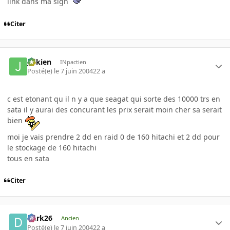
link dans ma sign
Citer
julkien
INpactien
Posté(e)
le 7 juin 2004
22 a
c est etonant qu il n y a que seagat qui sorte des 10000 trs en
sata il y aurai des concurant les prix serait moin cher sa serait
bien
moi je vais prendre 2 dd en raid 0 de 160 hitachi et 2 dd pour
le stockage de 160 hitachi
tous en sata
Citer
Dark26
Ancien
Posté(e)
le 7 juin 2004
22 a