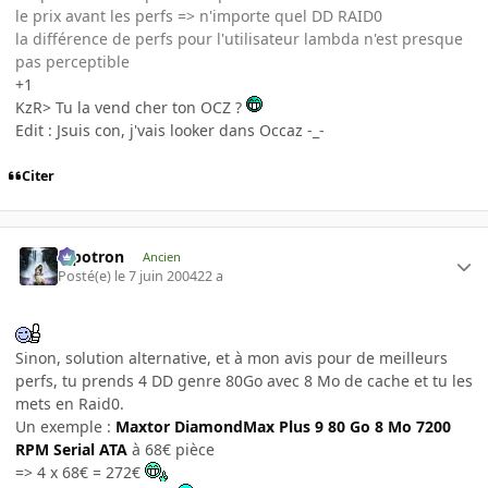
le prix avant les perfs => n'importe quel DD RAID0
la différence de perfs pour l'utilisateur lambda n'est presque
pas perceptible
+1
KzR> Tu la vend cher ton OCZ ?
Edit : Jsuis con, j'vais looker dans Occaz -_-
Citer
Pipotron
Ancien
Posté(e)
le 7 juin 2004
22 a
Sinon, solution alternative, et à mon avis pour de meilleurs
perfs, tu prends 4 DD genre 80Go avec 8 Mo de cache et tu les
mets en Raid0.
Un exemple :
Maxtor DiamondMax Plus 9 80 Go 8 Mo 7200
RPM Serial ATA
à 68€ pièce
=> 4 x 68€ = 272€