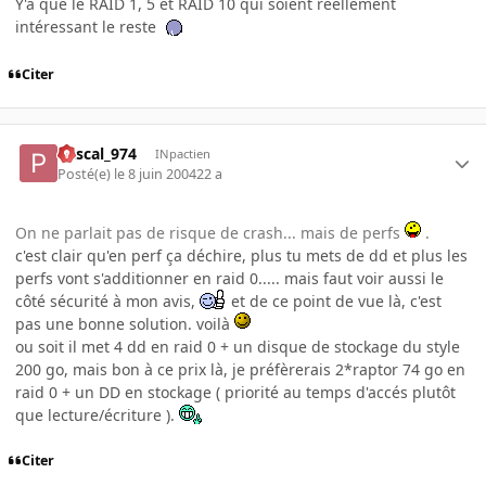
Y'a que le RAID 1, 5 et RAID 10 qui soient réellement
intéressant le reste
Citer
Pascal_974
INpactien
Posté(e)
le 8 juin 2004
22 a
On ne parlait pas de risque de crash... mais de perfs
.
c'est clair qu'en perf ça déchire, plus tu mets de dd et plus les
perfs vont s'additionner en raid 0..... mais faut voir aussi le
côté sécurité à mon avis,
et de ce point de vue là, c'est
pas une bonne solution. voilà
ou soit il met 4 dd en raid 0 + un disque de stockage du style
200 go, mais bon à ce prix là, je préfèrerais 2*raptor 74 go en
raid 0 + un DD en stockage ( priorité au temps d'accés plutôt
que lecture/écriture ).
Citer