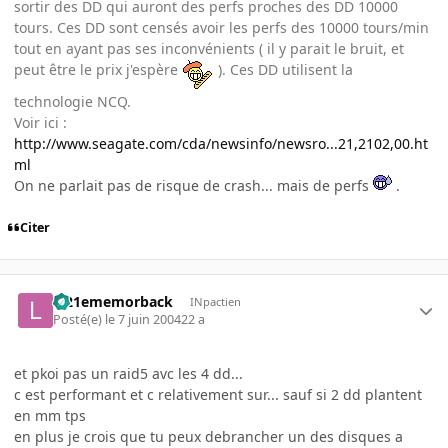
sortir des DD qui auront des perfs proches des DD 10000
tours. Ces DD sont censés avoir les perfs des 10000 tours/min
tout en ayant pas ses inconvénients ( il y parait le bruit, et
peut être le prix j'espère
). Ces DD utilisent la
technologie NCQ.
Voir ici :
http://www.seagate.com/cda/newsinfo/newsro...21,2102,00.ht
ml
On ne parlait pas de risque de crash... mais de perfs
.
Citer
le21ememorback
INpactien
Posté(e)
le 7 juin 2004
22 a
et pkoi pas un raid5 avc les 4 dd...
c est performant et c relativement sur... sauf si 2 dd plantent
en mm tps
en plus je crois que tu peux debrancher un des disques a