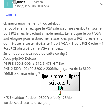
hqnKeY-
INpactien
Posté(e)
le 5 juin 2004
22 a
AUTEUR
ok merci enormément FilouLeHibou...
J'ai oublié, en effet, que le VGA silenceur ne s'emboitait sur le
port PCI mais le cachait simplement... Le fait que le port VGA
soit eloigné pourra donc me laisser des ports PCI libres étant
donné que la carte nécéssite 1 port VGA + 1 port PCI Caché + 1
Port PCI obstrué par le VGA silencer...
Sinon que pensez vous de cette config ?
Asus p4p800 Deluxe
P4 FSB 800 3.00Ghz_512 S_478 H-T Box
2*512 DDR 400 (PC 3200 :/ 200Mhz !!!) jai vu de la 3800
466Mhz <- marketing ?
HIS Excalibur Radeon 9800Pro IceQ 128Mo
Turtle Beach Santa Cruz (son)