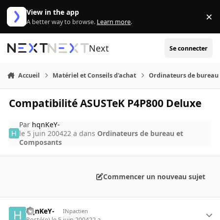
Aller au contenu
View in the app
×
Di
A better way to browse.
Learn more
.
Next
Se connecter
Accueil
Matériel et Conseils d'achat
Ordinateurs de bureau
Compatibilité ASUSTeK P4P800 Deluxe
Par
hqnKeY-
le 5 juin 2004
22 a
dans
Ordinateurs de bureau et
Composants
Commencer un nouveau sujet
hqnKeY-
INpactien
Posté(e)
le 5 juin 2004
22 a