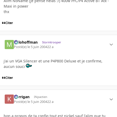
Alim NoName (je pense helas :/) 400w PFC/P4 Active BT Atx -
Maxi in power
thx
Citer
milohoffman
Stormtrooper
Posté(e)
le 5 juin 2004
22 a
j'ai un VGA Silencer et une P4P800 Deluxe et je confirme,
aucun souci
Citer
korrigan
INpactien
Posté(e)
le 5 juin 2004
22 a
bon a propos de ta config tout est nickel,sauf l'alim que tu