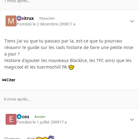
7 mois après...
moitrux
INpactien
Posté(e)
le 2 décembre 2008
17 a
Tiens j'ai vu que tu passais par la, est-ce que tu pourrais
réouvrir le guide sur les rads histoire de faire une petite mise
a jour ?
Histoire d'ajouter les nouveaux BlackIce, les TFC ainsi que les
magicool et les tuermochill PA
Citer
6 mois après...
Ericos
Ancien
Posté(e)
le 1 juillet 2009
17 a
Oupsss .... Fait