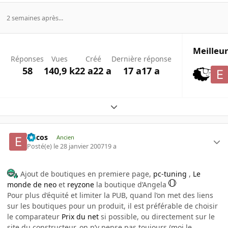
2 semaines après...
Meilleur
Réponses
Vues
Créé
Dernière réponse
58
140,9 k
22 a
22 a
17 a
17 a
Expand topic overview
Ericos
Ancien
Posté(e)
le 28 janvier 2007
19 a
Ajout de boutiques en premiere page,
pc-tuning
,
Le
monde de neo
et
reyzone
la boutique d’Angela
Pour plus d’équité et limiter la PUB, quand l’on met des liens
sur les boutiques pour un produit, il est préférable de choisir
le comparateur
Prix du net
si possible, ou directement sur le
site du constructeur, on n’y pense pas toujours (moi le