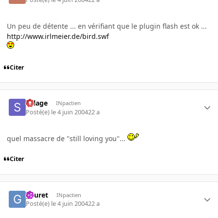
Un peu de détente ... en vérifiant que le plugin flash est ok ...
http://www.irlmeier.de/bird.swf
Citer
Sillage
INpactien
Posté(e)
le 4 juin 2004
22 a
quel massacre de "still loving you"...
Citer
gauret
INpactien
Posté(e)
le 4 juin 2004
22 a