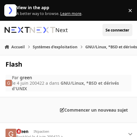
Aller au contenu
View in the app
×
Di
A better way to browse.
Learn more
.
Next
Se connecter
Accueil
Systèmes d'exploitation
GNU/Linux, *BSD et dérivé
Flash
Par
green
le 4 juin 2004
22 a
dans
GNU/Linux, *BSD et dérivés
d'UNIX
Commencer un nouveau sujet
green
INpactien
Posté(e)
le 4 juin 2004
22 a