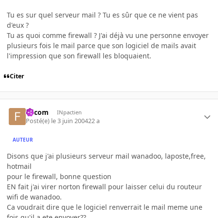
Tu es sur quel serveur mail ? Tu es sûr que ce ne vient pas
d'eux ?
Tu as quoi comme firewall ? J'ai déjà vu une personne envoyer
plusieurs fois le mail parce que son logiciel de mails avait
l'impression que son firewall les bloquaient.
Citer
falcom
INpactien
Posté(e)
le 3 juin 2004
22 a
AUTEUR
Disons que j'ai plusieurs serveur mail wanadoo, laposte,free,
hotmail
pour le firewall, bonne question
EN fait j'ai virer norton firewall pour laisser celui du routeur
wifi de wanadoo.
Ca voudrait dire que le logiciel renverrait le mail meme une
fois qu'il a ete envoyer??,