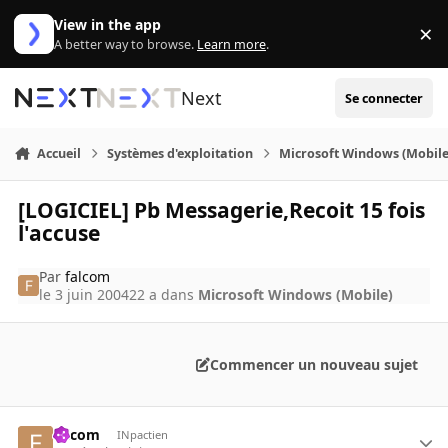
Aller au contenu
View in the app
×
Di
A better way to browse.
Learn more
.
Next
Se connecter
Accueil
Systèmes d'exploitation
Microsoft Windows (Mobile
[LOGICIEL] Pb Messagerie,Recoit 15 fois
l'accuse
Par
falcom
le 3 juin 2004
22 a
dans
Microsoft Windows (Mobile)
Commencer un nouveau sujet
falcom
INpactien