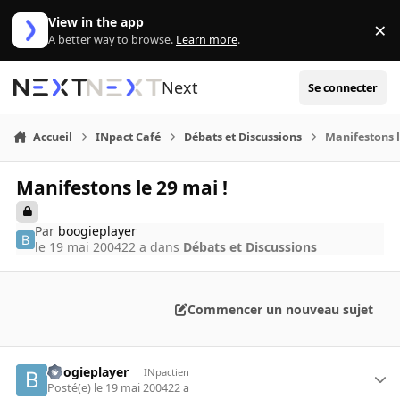
Aller au contenu
View in the app
×
Di
A better way to browse.
Learn more
.
Next
Se connecter
Accueil
INpact Café
Débats et Discussions
Manifestons l
Manifestons le 29 mai !
Par
boogieplayer
le 19 mai 2004
22 a
dans
Débats et Discussions
Commencer un nouveau sujet
boogieplayer
INpactien
Posté(e)
le 19 mai 2004
22 a