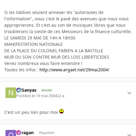
Si les lobbies veulent annexer les "autoroutes de
l'information", nous c'est le pavé des avenues que nous nous
approprierons. Et c'est au son de musiques libres que nous
troublerons la sieste de ces Messieurs de la finance culturelle.
LE SAMEDI 29 MAI DE 14H A 18H30
MANIFESTATION NATIONALE
DE LA PLACE DU COLONEL FABIEN A LA BASTILLE
MUR DU SON CONTRE MUR DES LOIS LIBERTICIDES
Venez nombreux vous faire entendre !
Toutes les infos :
http://www.argael.net/29mai2004/
NilSanyas
Ancien
Posté(e)
le 19 mai 2004
22 a
C'est un peu loin pour moi
ouragan
INpactien