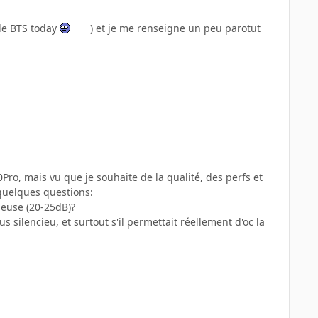
 de BTS today
) et je me renseigne un peu parotut
o, mais vu que je souhaite de la qualité, des perfs et
 quelques questions:
ieuse (20-25dB)?
 silencieu, et surtout s'il permettait réellement d'oc la