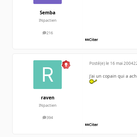
Semba
INpactien
216
messages
Citer
Posté(e)
le 16 mai 2004
2
J'ai un copain qui a ach
raven
INpactien
394
messages
Citer