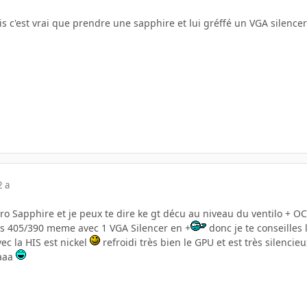
is c'est vrai que prendre une sapphire et lui gréffé un VGA silenc
2 a
Pro Sapphire et je peux te dire ke gt décu au niveau du ventilo + OC.
es 405/390 meme avec 1 VGA Silencer en +
donc je te conseilles 
vec la HIS est nickel
refroidi très bien le GPU et est très silenc
aaa