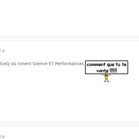
2 a
IceQ où riment Silence ET Performances
2 a