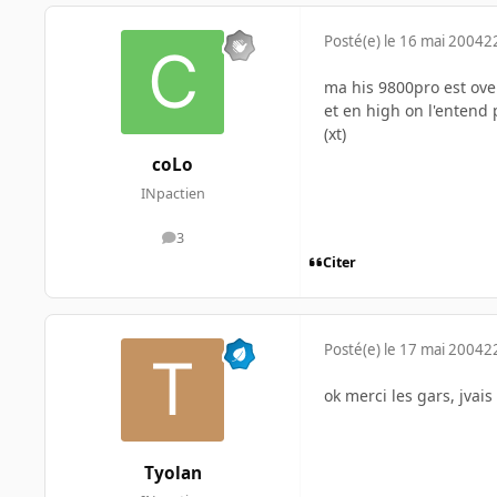
Posté(e)
le 16 mai 2004
2
ma his 9800pro est ove
et en high on l'entend 
(xt)
coLo
INpactien
3
messages
Citer
Posté(e)
le 17 mai 2004
2
ok merci les gars, jvais
Tyolan