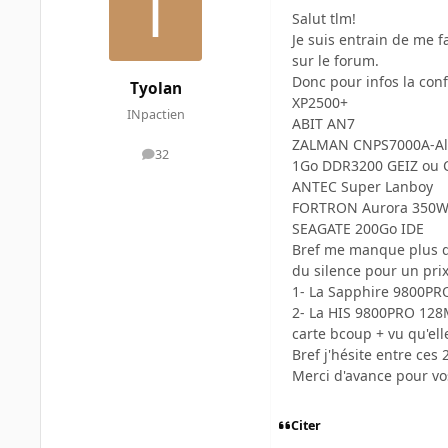
Salut tlm!
Je suis entrain de me f
sur le forum.
Donc pour infos la con
Tyolan
XP2500+
INpactien
ABIT AN7
ZALMAN CNPS7000A-A
32
messages
1Go DDR3200 GEIZ ou
ANTEC Super Lanboy
FORTRON Aurora 350W
SEAGATE 200Go IDE
Bref me manque plus qu
du silence pour un prix
1- La Sapphire 9800PRO 
2- La HIS 9800PRO 128Mo
carte bcoup + vu qu'el
Bref j'hésite entre ces 
Merci d'avance pour vo
Citer