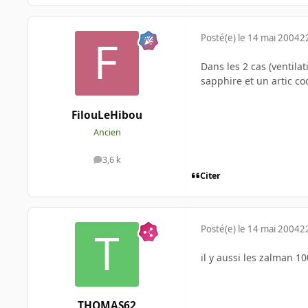
Posté(e)
le 14 mai 2004
2
Dans les 2 cas (ventilat
sapphire et un artic co
FilouLeHibou
Ancien
3,6 k
messages
Citer
Posté(e)
le 14 mai 2004
2
il y aussi les zalman 1
THOMAS62