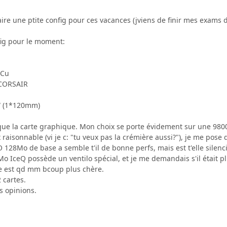
aire une ptite config pour ces vacances (jviens de finir mes exams
fig pour le moment:
lCu
 CORSAIR
 (1*120mm)
e la carte graphique. Mon choix se porte évidement sur une 9800Pr
 raisonnable (vi je c: "tu veux pas la crémière aussi?"), je me pose
128Mo de base a semble t'il de bonne perfs, mais est t'elle silenc
 IceQ possède un ventilo spécial, et je me demandais s'il était plus
le est qd mm bcoup plus chère.
2 cartes.
s opinions.