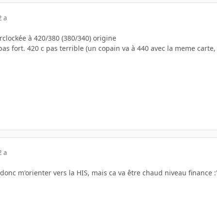
2 a
rclockée à 420/380 (380/340) origine
pas fort. 420 c pas terrible (un copain va à 440 avec la meme cart
2 a
 donc m'orienter vers la HIS, mais ca va être chaud niveau finance :'