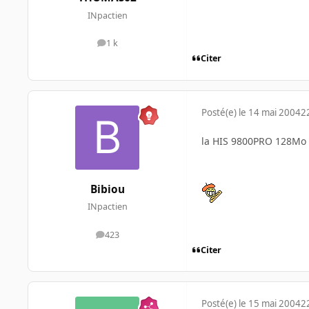
INpactien
1 k
messages
Citer
Posté(e)
le 14 mai 2004
2
la HIS 9800PRO 128Mo 
Bibiou
INpactien
423
messages
Citer
Posté(e)
le 15 mai 2004
2