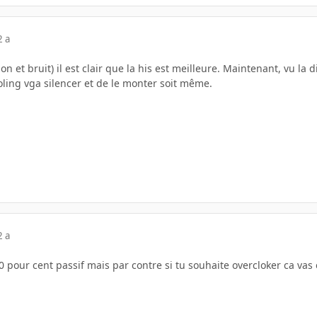
2 a
ion et bruit) il est clair que la his est meilleure. Maintenant, vu la
oling vga silencer et de le monter soit même.
2 a
00 pour cent passif mais par contre si tu souhaite overcloker ca vas 