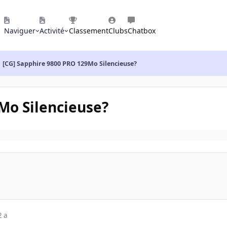
Naviguer
Activité
Classement
Clubs
Chatbox
[CG] Sapphire 9800 PRO 129Mo Silencieuse?
Mo Silencieuse?
2 a