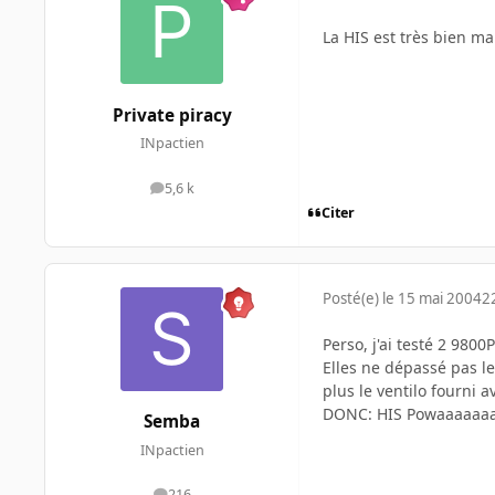
La HIS est très bien ma
Private piracy
INpactien
5,6 k
messages
Citer
Posté(e)
le 15 mai 2004
2
Perso, j'ai testé 2 9800
Elles ne dépassé pas l
plus le ventilo fourni a
DONC: HIS Powaaaaaa
Semba
INpactien
216