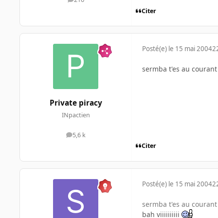
messages
Citer
Posté(e)
le 15 mai 2004
2
sermba t'es au courant 
Private piracy
INpactien
5,6 k
messages
Citer
Posté(e)
le 15 mai 2004
2
sermba t'es au courant 
bah viiiiiiiiii