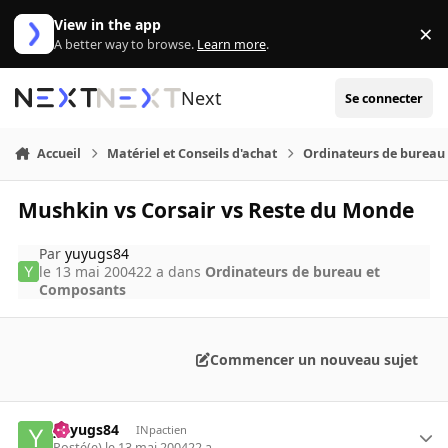
Aller au contenu
View in the app
×
Di
A better way to browse.
Learn more
.
Next
Se connecter
Accueil
Matériel et Conseils d'achat
Ordinateurs de bureau
Mushkin vs Corsair vs Reste du Monde
Par
yuyugs84
le 13 mai 2004
22 a
dans
Ordinateurs de bureau et
Composants
Commencer un nouveau sujet
yuyugs84
INpactien
Posté(e)
le 13 mai 2004
22 a