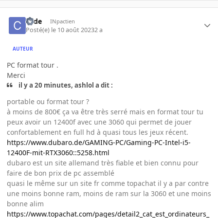
code
INpactien
Posté(e)
le 10 août 2023
2 a
AUTEUR
PC format tour .
Merci
il y a 20 minutes, ashlol a dit :
portable ou format tour ?
à moins de 800€ ça va être très serré mais en format tour tu
peux avoir un 12400f avec une 3060 qui permet de jouer
confortablement en full hd à quasi tous les jeux récent.
https://www.dubaro.de/GAMING-PC/Gaming-PC-Intel-i5-
12400F-mit-RTX3060::5258.html
dubaro est un site allemand très fiable et bien connu pour
faire de bon prix de pc assemblé
quasi le même sur un site fr comme topachat il y a par contre
une moins bonne ram, moins de ram sur la 3060 et une moins
bonne alim
https://www.topachat.com/pages/detail2_cat_est_ordinateurs_