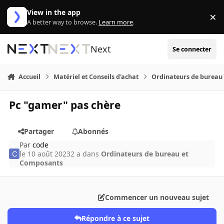
Aller au contenu
View in the app
×
Di
A better way to browse.
Learn more
.
Next
Se connecter
Accueil
Matériel et Conseils d'achat
Ordinateurs de bureau
Pc "gamer" pas chère
Partager
Abonnés
Par
code
le 10 août 2023
2 a
dans
Ordinateurs de bureau et
Composants
Commencer un nouveau sujet
Répondre à ce sujet