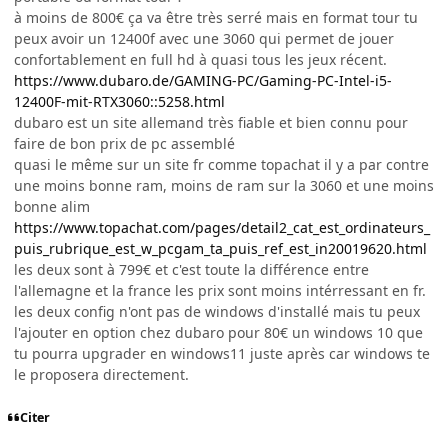
à moins de 800€ ça va être très serré mais en format tour tu
peux avoir un 12400f avec une 3060 qui permet de jouer
confortablement en full hd à quasi tous les jeux récent.
https://www.dubaro.de/GAMING-PC/Gaming-PC-Intel-i5-
12400F-mit-RTX3060::5258.html
dubaro est un site allemand très fiable et bien connu pour
faire de bon prix de pc assemblé
quasi le même sur un site fr comme topachat il y a par contre
une moins bonne ram, moins de ram sur la 3060 et une moins
bonne alim
https://www.topachat.com/pages/detail2_cat_est_ordinateurs_
puis_rubrique_est_w_pcgam_ta_puis_ref_est_in20019620.html
les deux sont à 799€ et c'est toute la différence entre
l'allemagne et la france les prix sont moins intérressant en fr.
les deux config n'ont pas de windows d'installé mais tu peux
l'ajouter en option chez dubaro pour 80€ un windows 10 que
tu pourra upgrader en windows11 juste après car windows te
le proposera directement.
Citer