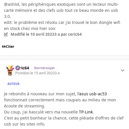
@ashlol, les périphériques exotiques sont un lecteur multi-
carte mémoire et des clefs usb tout ce beau monde en usb
3.0.
edit: le problème est résolu car j'ai trouvé le bon dongle wifi
en stock chez moi hier soir.
Modifié
le 10 avril 2023
3 a
par ceric64
Citer
ceric64
Stormtrooper
Posté(e)
le 15 avril 2023
3 a
AUTEUR
Je rebondis à nouveau sur mon sujet,
l'asus usb-ac53
fonctionnait correctement mais coupais au milieu de mon
écoute de streaming.
Du coup, j'ai basculé vers ma nouvelle
TP-Link
.
C'est au petit bonheur la chance, cette pléiade d'offres de clef
usb sur les sites info.