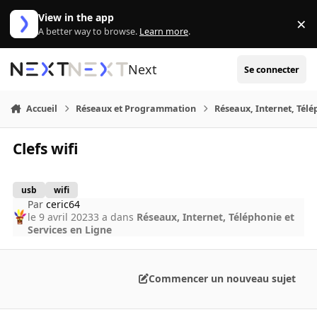
Aller au contenu
View in the app
×
Di
A better way to browse.
Learn more
.
Next
Se connecter
Accueil
Réseaux et Programmation
Réseaux, Internet, Télé
Clefs wifi
usb
wifi
Par
ceric64
le 9 avril 2023
3 a
dans
Réseaux, Internet, Téléphonie et
Services en Ligne
Commencer un nouveau sujet