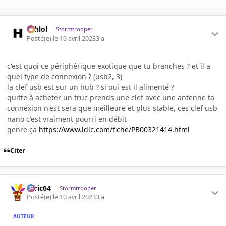
ashlol
Stormtrooper
Posté(e)
le 10 avril 2023
3 a
c'est quoi ce périphérique exotique que tu branches ? et il a
quel type de connexion ? (usb2, 3)
la clef usb est sur un hub ? si oui est il alimenté ?
quitte à acheter un truc prends une clef avec une antenne ta
connexion n'est sera que meilleure et plus stable, ces clef usb
nano c'est vraiment pourri en débit
genre ça
https://www.ldlc.com/fiche/PB00321414.html
Citer
ceric64
Stormtrooper
Posté(e)
le 10 avril 2023
3 a
AUTEUR