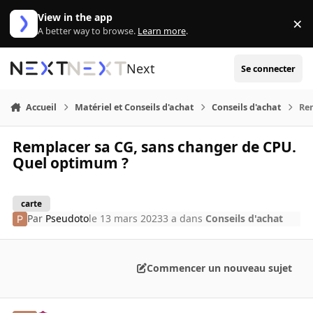
Aller au contenu
View in the app
×
Di
A better way to browse.
Learn more
.
Next
Se connecter
Accueil
Matériel et Conseils d'achat
Conseils d'achat
Re
Remplacer sa CG, sans changer de CPU.
Quel optimum ?
carte
Par
Pseudoto
le 13 mars 2023
3 a
dans
Conseils d'achat
Commencer un nouveau sujet