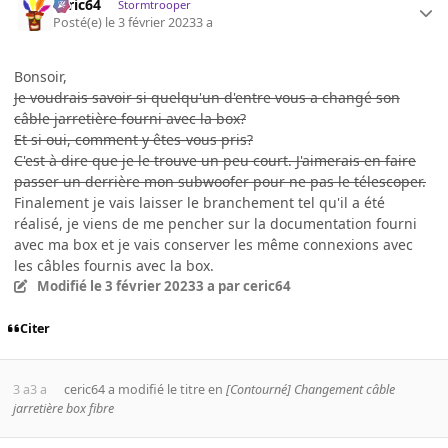
ceric64
Stormtrooper
Posté(e)
le 3 février 2023
3 a
Bonsoir,
Je voudrais savoir si quelqu'un d'entre vous a changé son
câble jarretière fourni avec la box?
Et si oui, comment y êtes-vous pris?
C'est à dire que je le trouve un peu court. J'aimerais en faire
passer un derrière mon subwoofer pour ne pas le télescoper.
Finalement je vais laisser le branchement tel qu'il a été
réalisé, je viens de me pencher sur la documentation fourni
avec ma box et je vais conserver les même connexions avec
les câbles fournis avec la box.
Modifié
le 3 février 2023
3 a
par ceric64
Citer
3 a
3 a
ceric64
a modifié le titre en
[Contourné] Changement câble
jarretière box fibre