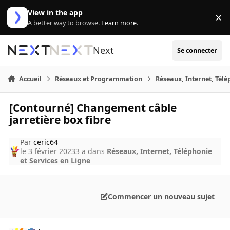
Aller au contenu
View in the app
×
Di
A better way to browse.
Learn more
.
Next
Se connecter
Accueil
Réseaux et Programmation
Réseaux, Internet, Télé
[Contourné] Changement câble
jarretière box fibre
Par
ceric64
le 3 février 2023
3 a
dans
Réseaux, Internet, Téléphonie
et Services en Ligne
Commencer un nouveau sujet