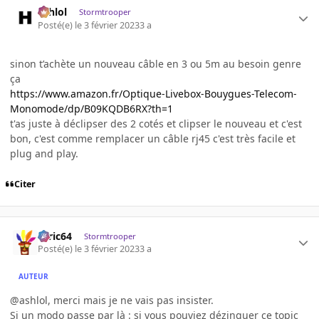
ashlol
Stormtrooper
Posté(e)
le 3 février 2023
3 a
sinon t’achète un nouveau câble en 3 ou 5m au besoin genre
ça
https://www.amazon.fr/Optique-Livebox-Bouygues-Telecom-
Monomode/dp/B09KQDB6RX?th=1
t'as juste à déclipser des 2 cotés et clipser le nouveau et c'est
bon, c'est comme remplacer un câble rj45 c'est très facile et
plug and play.
Citer
ceric64
Stormtrooper
Posté(e)
le 3 février 2023
3 a
AUTEUR
@ashlol, merci mais je ne vais pas insister.
Si un modo passe par là : si vous pouviez dézinguer ce topic