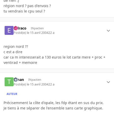
de rien :)
région nord ? pas d'envois ?
tu vendrais le cpu seul ?
eldraco
INpactien
Posté(e)
le 15 avril 2004
22 a
region nord ??
c est a dire
car ca m interesserait a 130 euros le lot carte mere + proc +
ventirad + memoire
timan
INpactien
Posté(e)
le 15 avril 2004
22 a
AUTEUR
Précisemment la côte d'opale, les fdp étant en sus du prix.
Je tiens à me séparer de l'ensemble sans carte graphique.