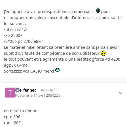
J'en appelle à vos prédispositions commerciales
pour
m'indiquer une valeur susceptible d'intéresser certains sur le
lot suivant :
-nf7s rév 1.2
-xp 2200+
-2*256 pc 2700 elixir
Le matériel nikel fêtant sa première année sans jamais avoir
subit d'o/c faute de compétence de son utilisateur
le tout pouvant être agrémenté d'une leadtek gforce 4ti 4200
agp8X 64mo.
Sortezzzz vos CASIO merci
the_fennec
INpactien
Posté(e)
le 14 avril 2004
22 a
en neuf ça donne
cpu: 60€
ram: 80€