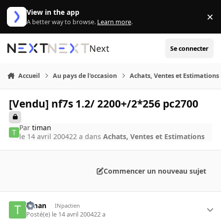
Aller au contenu
View in the app
×
Di
A better way to browse.
Learn more
.
Next
Se connecter
Accueil
Au pays de l'occasion
Achats, Ventes et Estimations
[Vendu] nf7s 1.2/ 2200+/2*256 pc2700
Par
timan
le 14 avril 2004
22 a
dans
Achats, Ventes et Estimations
Commencer un nouveau sujet
timan
INpactien
Posté(e)
le 14 avril 2004
22 a