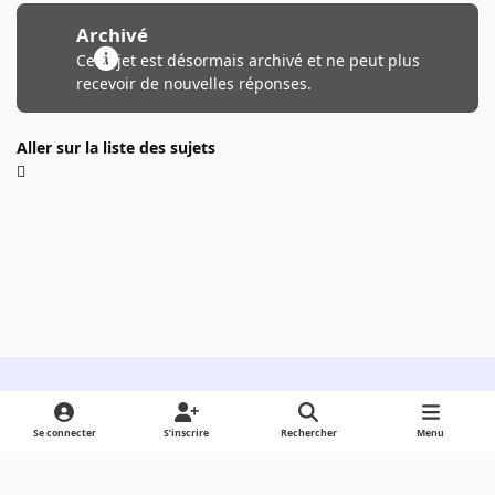
Archivé
Ce sujet est désormais archivé et ne peut plus
recevoir de nouvelles réponses.
Aller sur la liste des sujets
Light Mode
Dark Mode
System Preference
Se connecter
S’inscrire
Rechercher
Menu
Langue
Cookies
Powered by
Invision Community