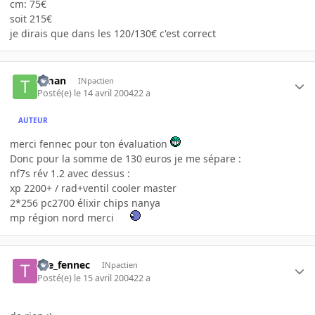
cm: 75€
soit 215€
je dirais que dans les 120/130€ c'est correct
timan
INpactien
Posté(e)
le 14 avril 2004
22 a
AUTEUR
merci fennec pour ton évaluation
Donc pour la somme de 130 euros je me sépare :
nf7s rév 1.2 avec dessus :
xp 2200+ / rad+ventil cooler master
2*256 pc2700 élixir chips nanya
mp région nord merci
the_fennec
INpactien
Posté(e)
le 15 avril 2004
22 a