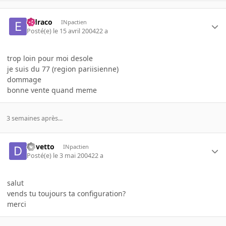
eldraco
INpactien
Posté(e)
le 15 avril 2004
22 a
trop loin pour moi desole
je suis du 77 (region pariisienne)
dommage
bonne vente quand meme
3 semaines après...
dovetto
INpactien
Posté(e)
le 3 mai 2004
22 a
salut
vends tu toujours ta configuration?
merci