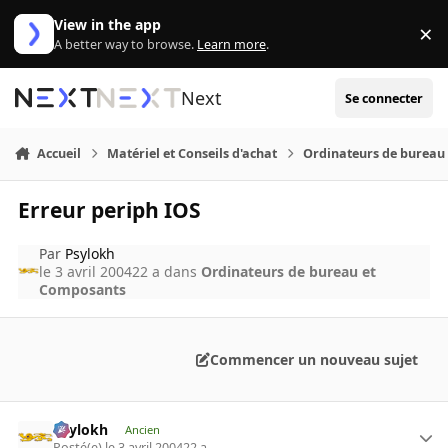
Aller au contenu
View in the app
×
Di
A better way to browse.
Learn more
.
Next
Se connecter
Accueil
Matériel et Conseils d'achat
Ordinateurs de bureau
Erreur periph IOS
Par
Psylokh
le 3 avril 2004
22 a
dans
Ordinateurs de bureau et
Composants
Commencer un nouveau sujet
Psylokh
Ancien
Posté(e)
le 3 avril 2004
22 a