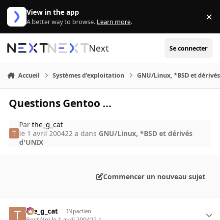
Aller au contenu
View in the app
×
Di
A better way to browse.
Learn more
.
Next
Se connecter
Accueil
Systèmes d'exploitation
GNU/Linux, *BSD et dérivé
Questions Gentoo ...
Par
the_g_cat
le 1 avril 2004
22 a
dans
GNU/Linux, *BSD et dérivés
d'UNIX
Commencer un nouveau sujet
the_g_cat
INpactien
Posté(e)
le 1 avril 2004
22 a