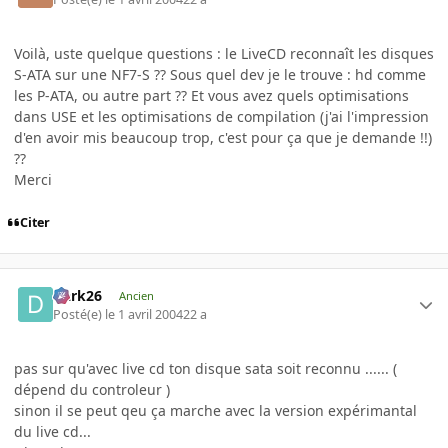
Voilà, uste quelque questions : le LiveCD reconnaît les disques
S-ATA sur une NF7-S ?? Sous quel dev je le trouve : hd comme
les P-ATA, ou autre part ?? Et vous avez quels optimisations
dans USE et les optimisations de compilation (j'ai l'impression
d'en avoir mis beaucoup trop, c'est pour ça que je demande !!)
??
Merci
Citer
Dark26
Ancien
Posté(e)
le 1 avril 2004
22 a
pas sur qu'avec live cd ton disque sata soit reconnu ...... (
dépend du controleur )
sinon il se peut qeu ça marche avec la version expérimantal
du live cd...