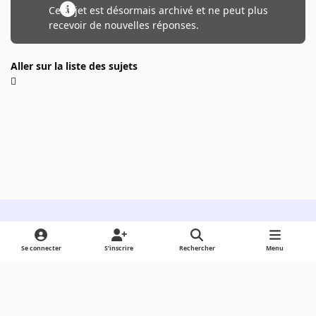
Ce sujet est désormais archivé et ne peut plus
recevoir de nouvelles réponses.
Aller sur la liste des sujets
Light Mode
Dark Mode
System Preference
Se connecter
S’inscrire
Rechercher
Menu
Langue
Cookies
Powered by
Invision Community