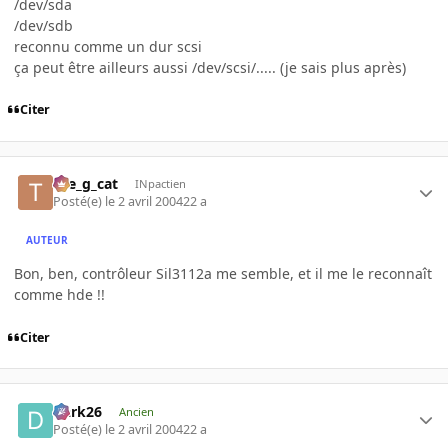
/dev/sda
/dev/sdb
reconnu comme un dur scsi
ça peut être ailleurs aussi /dev/scsi/..... (je sais plus après)
Citer
the_g_cat
INpactien
Posté(e)
le 2 avril 2004
22 a
AUTEUR
Bon, ben, contrôleur Sil3112a me semble, et il me le reconnaît
comme hde !!
Citer
Dark26
Ancien
Posté(e)
le 2 avril 2004
22 a