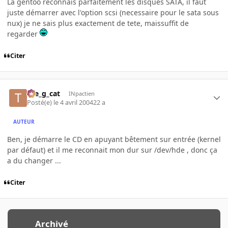
La gentoo reconnais parfaitement les disques SATA, il faut
juste démarrer avec l'option scsi (necessaire pour le sata sous
nux) je ne sais plus exactement de tete, maissuffit de
regarder
Citer
the_g_cat
INpactien
Posté(e)
le 4 avril 2004
22 a
AUTEUR
Ben, je démarre le CD en apuyant bêtement sur entrée (kernel
par défaut) et il me reconnait mon dur sur /dev/hde , donc ça
a du changer ...
Citer
Archivé