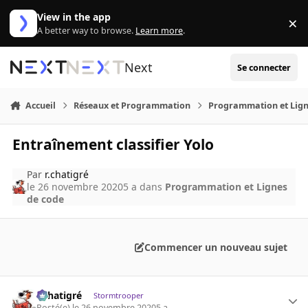
Aller au contenu
View in the app
×
Di
A better way to browse.
Learn more
.
Next
Se connecter
Accueil
Réseaux et Programmation
Programmation et Lign
Entraînement classifier Yolo
Par
r.chatigré
le 26 novembre 2020
5 a
dans
Programmation et Lignes
de code
Commencer un nouveau sujet
r.chatigré
Stormtrooper
Posté(e)
le 26 novembre 2020
5 a