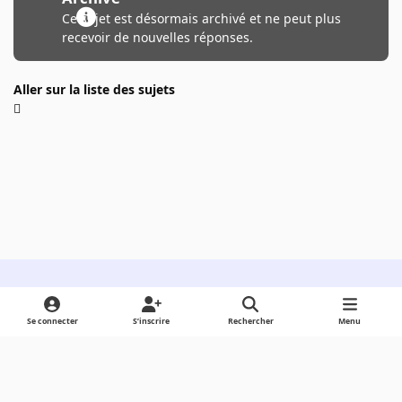
Ce sujet est désormais archivé et ne peut plus
recevoir de nouvelles réponses.
Aller sur la liste des sujets
Light Mode
Dark Mode
System Preference
Se connecter
S’inscrire
Rechercher
Menu
Langue
Cookies
Powered by
Invision Community