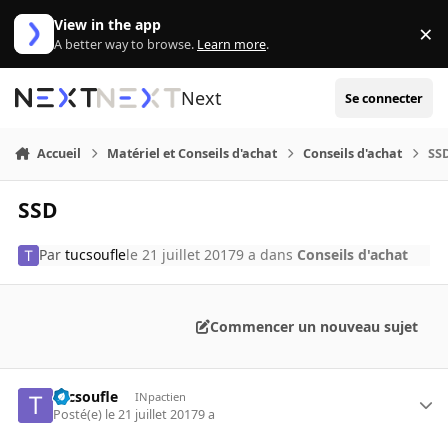
Aller au contenu
View in the app
×
Di
A better way to browse.
Learn more
.
Next
Se connecter
Accueil
Matériel et Conseils d'achat
Conseils d'achat
SS
SSD
Par
tucsoufle
le 21 juillet 2017
9 a
dans
Conseils d'achat
Commencer un nouveau sujet
tucsoufle
INpactien
Posté(e)
le 21 juillet 2017
9 a