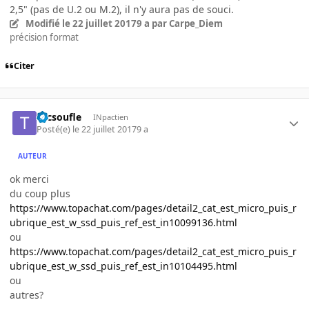
2,5" (pas de U.2 ou M.2), il n'y aura pas de souci.
Modifié
le 22 juillet 2017
9 a
par Carpe_Diem
précision format
Citer
tucsoufle
INpactien
Posté(e)
le 22 juillet 2017
9 a
AUTEUR
ok merci
du coup plus
https://www.topachat.com/pages/detail2_cat_est_micro_puis_r
ubrique_est_w_ssd_puis_ref_est_in10099136.html
ou
https://www.topachat.com/pages/detail2_cat_est_micro_puis_r
ubrique_est_w_ssd_puis_ref_est_in10104495.html
ou
autres?