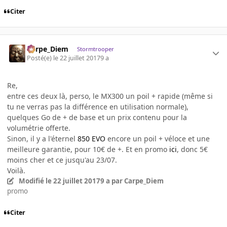
Citer
Carpe_Diem
Stormtrooper
Posté(e)
le 22 juillet 2017
9 a
Re,
entre ces deux là, perso, le MX300 un poil + rapide (même si
tu ne verras pas la différence en utilisation normale),
quelques Go de + de base et un prix contenu pour la
volumétrie offerte.
Sinon, il y a l'éternel
850 EVO
encore un poil + véloce et une
meilleure garantie, pour 10€ de +. Et en promo
ici
, donc 5€
moins cher et ce jusqu'au 23/07.
Voilà.
Modifié
le 22 juillet 2017
9 a
par Carpe_Diem
promo
Citer