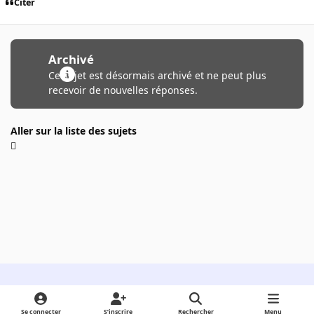
Citer
Archivé
Ce sujet est désormais archivé et ne peut plus
recevoir de nouvelles réponses.
Aller sur la liste des sujets
Light Mode
Dark Mode
System Preference
Se connecter
S’inscrire
Rechercher
Menu