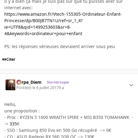
Il y a bien ça mais je suis pas sûr que tu puisses aller sur
internet avec:
https://www.amazon.fr/Vtech-155305-Ordinateur-Enfant-
Princesse/dp/B00JB7TN1U/ref=sr_1_4?
ie=UTF8&qid=1499253603&sr=8-
4&keywords=ordinateur+pour+enfant
PS: les réponses sérieuses devraient arriver sous peu
Citer
Carpe_Diem
Stormtrooper
Posté(e)
le 6 juillet 2017
9 a
Hello,
une proposition :
- Proc : RYZEN 5 1600 WRAITH SPIRE + MSI B350 TOMAHAWK -
->
335
€
- SSD : Samsung 850 Evo en 500 Go récupéré --> 0€
- CG : ASUS Radeon RX 560 2GB OC --> 130€