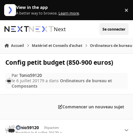
Aller au contenu
View in the app
×
Di
A better way to browse.
Learn more
.
Next
Se connecter
Accueil
Matériel et Conseils d'achat
Ordinateurs de bureau
Config petit budget (850-900 euros)
Par
Tonio59120
le 6 juillet 2017
9 a
dans
Ordinateurs de bureau et
Composants
Commencer un nouveau sujet
Tonio59120
INpactien
Posté(e)
le 6 juillet 2017
9 a