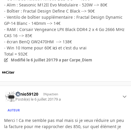
- Alim : Seasonic M12II Evo Modulaire - 520W --> 80€
- Boîtier : Fractal Design Define C Black --> 90€
- Ventilo de boîtier supplémentaire : Fractal Design Dynamic
GP-14 Blanc - 140mm --> 14€
- RAM : Corsair Vengeance LPX Black DDR4 2 x 4 Go 2666 MHz
CAS 16 --> 85€
- écran BenQ GW2470HM --> 138€
- Win 10 Home pour 60€
ici
et c'est du vrai
Total = 932€
Modifié
le 6 juillet 2017
9 a
par Carpe_Diem
Citer
Tonio59120
INpactien
Posté(e)
le 6 juillet 2017
9 a
AUTEUR
Merci ! Ca me semble pas mal mais si je veux réduire un peu
la facture pour me rapprocher des 850, sur quel élément je