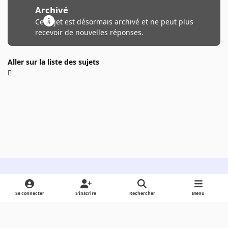
Archivé
Ce sujet est désormais archivé et ne peut plus
recevoir de nouvelles réponses.
Aller sur la liste des sujets
Light Mode
Dark Mode
System Preference
Se connecter
S’inscrire
Rechercher
Menu
Langue
Cookies
Powered by
Invision Community