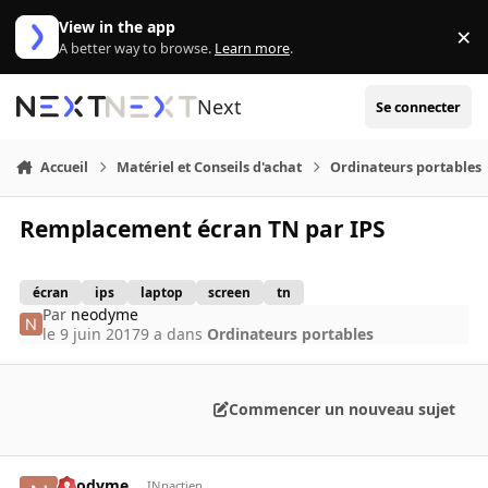
Aller au contenu
View in the app
×
Di
A better way to browse.
Learn more
.
Next
Se connecter
Accueil
Matériel et Conseils d'achat
Ordinateurs portables
Remplacement écran TN par IPS
écran
ips
laptop
screen
tn
Par
neodyme
le 9 juin 2017
9 a
dans
Ordinateurs portables
Commencer un nouveau sujet
neodyme
INpactien