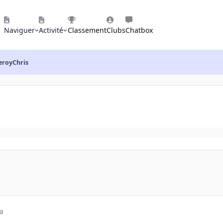
Naviguer
Activité
Classement
Clubs
Chatbox
leroyChris
a