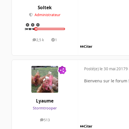
Soltek
Administrateur
2,5 k
1
messages
Solutions
Citer
Posté(e)
le 30 mai 2017
9 
Bienvenu sur le forum 
Lyaume
Stormtrooper
513
messages
Citer