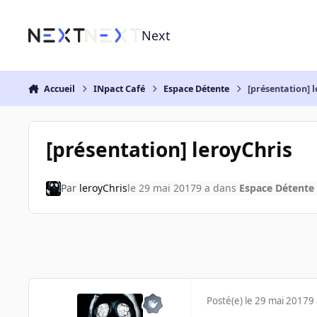
Aller au contenu
Next
Accueil
INpact Café
Espace Détente
[présentation] 
[présentation] leroyChris
Par
leroyChris
le 29 mai 2017
9 a
dans
Espace Détente
Posté(e)
le 29 mai 2017
9 