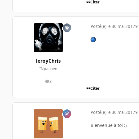
Citer
Posté(e)
le 30 mai 2017
9 
leroyChris
INpactien
8
messages
Citer
Posté(e)
le 30 mai 2017
9 
Bienvenue à toi :)