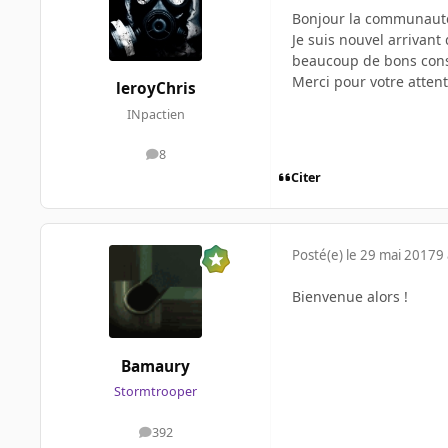
Bonjour la communaut
Je suis nouvel arrivan
beaucoup de bons consei
Merci pour votre att
leroyChris
INpactien
8
messages
Citer
Posté(e)
le 29 mai 2017
9 
Bienvenue alors !
Bamaury
Stormtrooper
392
messages