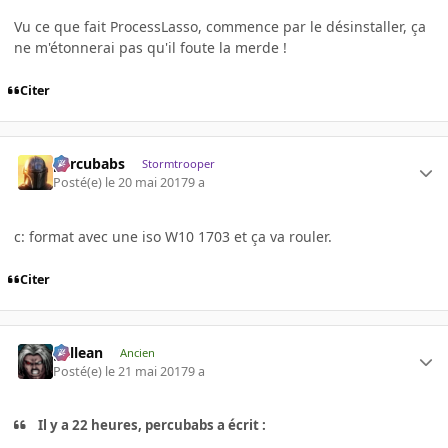
Vu ce que fait ProcessLasso, commence par le désinstaller, ça
ne m'étonnerai pas qu'il foute la merde !
Citer
percubabs
Stormtrooper
Posté(e)
le 20 mai 2017
9 a
c: format avec une iso W10 1703 et ça va rouler.
Citer
gallean
Ancien
Posté(e)
le 21 mai 2017
9 a
Il y a 22 heures, percubabs a écrit :