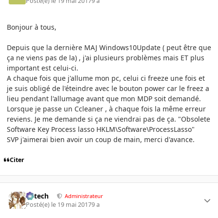
Posté(e)
le 19 mai 2017
9 a
Bonjour à tous,
Depuis que la dernière MAJ Windows10Update ( peut être que
ça ne viens pas de la) , j'ai plusieurs problèmes mais ET plus
important est celui-ci.
A chaque fois que j'allume mon pc, celui ci freeze une fois et
je suis obligé de l'éteindre avec le bouton power car le freez a
lieu pendant l'allumage avant que mon MDP soit demandé.
Lorsque je passe un Ccleaner , à chaque fois la même erreur
reviens. Je me demande si ça ne viendrai pas de ça. "Obsolete
Software Key Process lasso HKLM\Software\ProcessLasso"
SVP j'aimerai bien avoir un coup de main, merci d'avance.
Citer
Edtech
Administrateur
Posté(e)
le 19 mai 2017
9 a