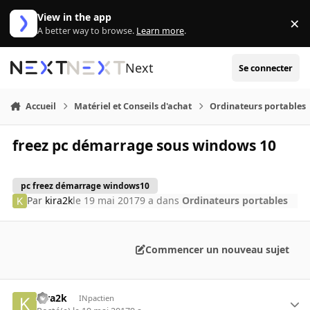
Aller au contenu
View in the app
×
Di
A better way to browse.
Learn more
.
Next
Se connecter
Accueil
Matériel et Conseils d'achat
Ordinateurs portables
freez pc démarrage sous windows 10
pc freez démarrage windows10
Par
kira2k
le 19 mai 2017
9 a
dans
Ordinateurs portables
Commencer un nouveau sujet
kira2k
INpactien