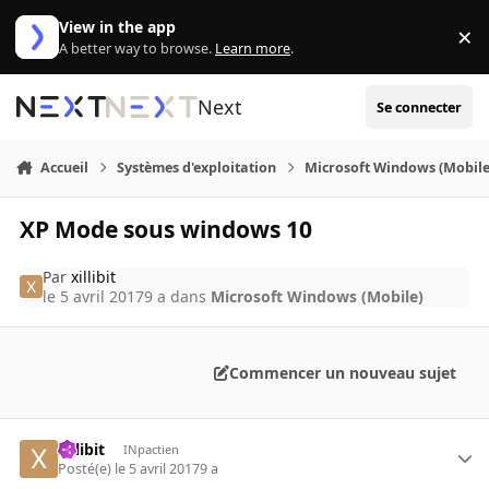
Aller au contenu
View in the app
×
Di
A better way to browse.
Learn more
.
Next
Se connecter
Accueil
Systèmes d'exploitation
Microsoft Windows (Mobile
XP Mode sous windows 10
Par
xillibit
le 5 avril 2017
9 a
dans
Microsoft Windows (Mobile)
Commencer un nouveau sujet
xillibit
INpactien
Posté(e)
le 5 avril 2017
9 a