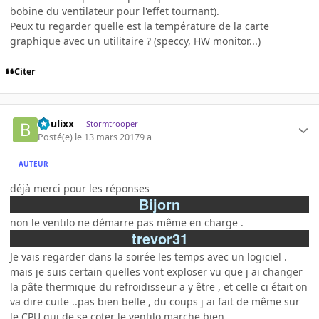
bobine du ventilateur pour l'effet tournant).
Peux tu regarder quelle est la température de la carte
graphique avec un utilitaire ? (speccy, HW monitor...)
Citer
boulixx
Stormtrooper
Posté(e)
le 13 mars 2017
9 a
AUTEUR
déjà merci pour les réponses
Bijorn
non le ventilo ne démarre pas même en charge .
trevor31
Je vais regarder dans la soirée les temps avec un logiciel .
mais je suis certain quelles vont exploser vu que j ai changer
la pâte thermique du refroidisseur a y être , et celle ci était on
va dire cuite ..pas bien belle , du coups j ai fait de même sur
le CPU qui de se coter le ventilo marche bien .