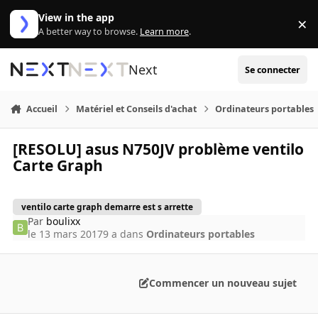
Aller au contenu
View in the app
×
Di
A better way to browse.
Learn more
.
Next
Se connecter
Accueil
Matériel et Conseils d'achat
Ordinateurs portables
[RESOLU] asus N750JV problème ventilo
Carte Graph
ventilo carte graph demarre est s arrette
Par
boulixx
le 13 mars 2017
9 a
dans
Ordinateurs portables
Commencer un nouveau sujet