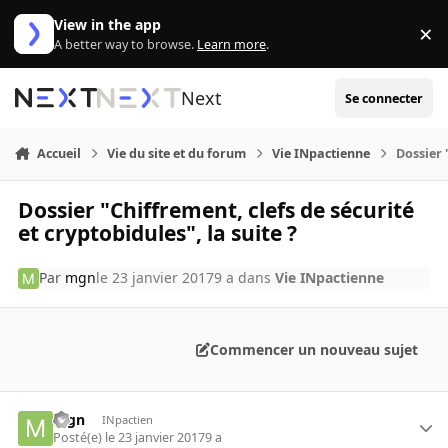
Aller au contenu
View in the app
×
Di
A better way to browse.
Learn more
.
Next
Se connecter
Accueil
Vie du site et du forum
Vie INpactienne
Dossier 
Dossier "Chiffrement, clefs de sécurité
et cryptobidules", la suite ?
Par
mgn
le 23 janvier 2017
9 a
dans
Vie INpactienne
Commencer un nouveau sujet
mgn
INpactien
Posté(e)
le 23 janvier 2017
9 a