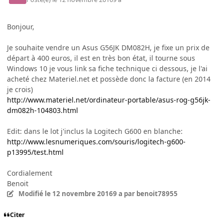
Bonjour,
Je souhaite vendre un Asus G56JK DM082H, je fixe un prix de
départ à 400 euros, il est en très bon état, il tourne sous
Windows 10 je vous link sa fiche technique ci dessous, je l'ai
acheté chez Materiel.net et possède donc la facture (en 2014
je crois)
http://www.materiel.net/ordinateur-portable/asus-rog-g56jk-
dm082h-104803.html
Edit: dans le lot j'inclus la Logitech G600 en blanche:
http://www.lesnumeriques.com/souris/logitech-g600-
p13995/test.html
Cordialement
Benoit
Modifié
le 12 novembre 2016
9 a
par benoit78955
Citer