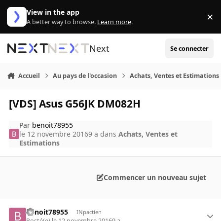
Aller au contenu
View in the app
×
Di
A better way to browse.
Learn more
.
Next
Se connecter
Accueil
Au pays de l'occasion
Achats, Ventes et Estimations
[VDS] Asus G56JK DM082H
Par
benoit78955
le 12 novembre 2016
9 a
dans
Achats, Ventes et
Estimations
Commencer un nouveau sujet
benoit78955
INpactien
Posté(e)
le 12 novembre 2016
9 a