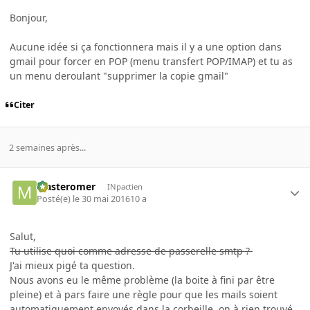
Bonjour,
Aucune idée si ça fonctionnera mais il y a une option dans
gmail pour forcer en POP (menu transfert POP/IMAP) et tu as
un menu deroulant "supprimer la copie gmail"
Citer
2 semaines après...
Masteromer
INpactien
Posté(e)
le 30 mai 2016
10 a
Salut,
Tu utilise quoi comme adresse de passerelle smtp ?
J'ai mieux pigé ta question.
Nous avons eu le même problème (la boite à fini par être
pleine) et à pars faire une règle pour que les mails soient
automatiquement envoyés dans la corbeille, on à rien trouvé