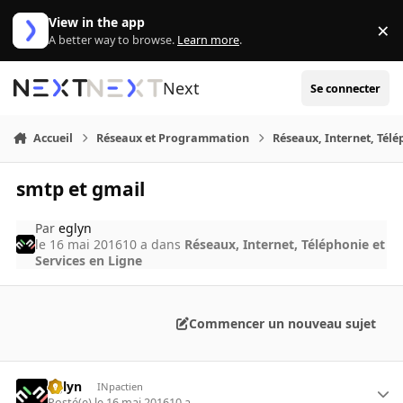
Aller au contenu
View in the app
×
Di
A better way to browse.
Learn more
.
Next
Se connecter
Accueil
Réseaux et Programmation
Réseaux, Internet, Télé
smtp et gmail
Par
eglyn
le 16 mai 2016
10 a
dans
Réseaux, Internet, Téléphonie et
Services en Ligne
Commencer un nouveau sujet
eglyn
INpactien
Posté(e)
le 16 mai 2016
10 a