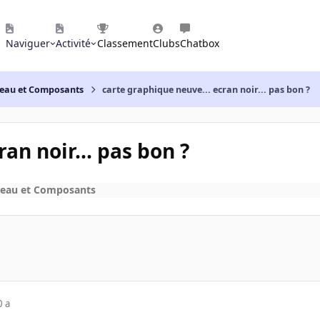
Naviguer
Activité
Classement
Clubs
Chatbox
reau et Composants
carte graphique neuve... ecran noir... pas bon ?
an noir... pas bon ?
reau et Composants
0 a