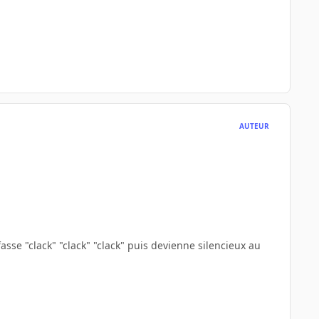
AUTEUR
fasse "clack" "clack" "clack" puis devienne silencieux au