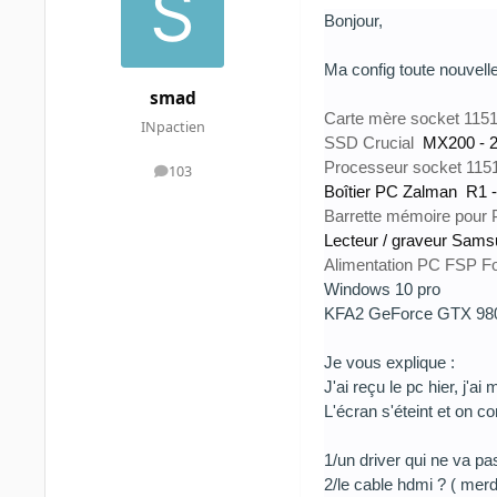
Bonjour,
Ma config toute nouvell
smad
Carte mère socket 115
INpactien
SSD
Crucial
MX200 - 
Processeur socket 115
103
messages
Boîtier PC
Zalman
R1 -
Barrette mémoire pour
Lecteur / graveur
Sams
Alimentation PC
FSP Fo
Windows 10 pro
KFA2 GeForce GTX 98
Je vous explique :
J'ai reçu le pc hier, j'
L'écran s'éteint et on co
1/un driver qui ne va pas
2/le cable hdmi ? ( merd