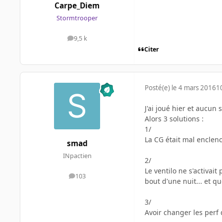
Carpe_Diem
Stormtrooper
9,5 k
messages
Citer
Posté(e)
le 4 mars 2016
1
J'ai joué hier et aucun
Alors 3 solutions :
1/
La CG était mal enclen
smad
INpactien
2/
Le ventilo ne s'activait
103
messages
bout d'une nuit... et q
3/
Avoir changer les perf 