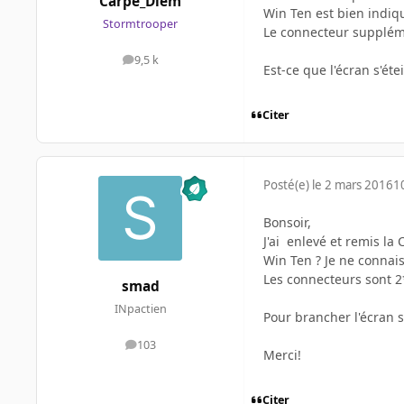
Carpe_Diem
Win Ten est bien indiq
Stormtrooper
Le connecteur suppléme
9,5 k
messages
Est-ce que l'écran s'éte
Citer
Posté(e)
le 2 mars 2016
1
Bonsoir,
J'ai enlevé et remis la 
Win Ten ? Je ne connais
Les connecteurs sont 2*
smad
INpactien
Pour brancher l'écran s
103
messages
Merci!
Citer