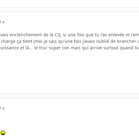
0 a
ais enclenchement de la CG, si une fois que tu l'as enlevée et rem
n charge ça tient (moi je sais qu'une fois j'avais oublié de brancher
issance et là... le truc super con mais qui arrive surtout quand t
0 a
.