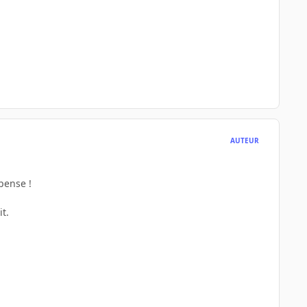
AUTEUR
 pense !
t.