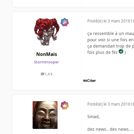
Posté(e)
le 3 mars 2016
1
ça ressemble à un mauv
pour voir si une fois e
ça demandait trop de pu
fois plus de fils
)
NonMais
Stormtrooper
1,4 k
messages
Citer
Posté(e)
le 3 mars 2016
1
Smad,
des news.. des news...