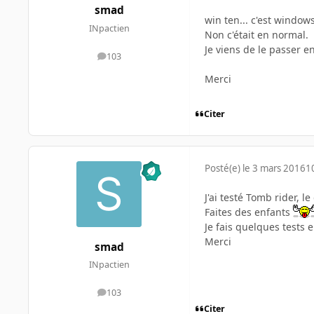
smad
win ten... c'est windows 
INpactien
Non c'était en normal.
Je viens de le passer en
103
messages
Merci
Citer
Posté(e)
le 3 mars 2016
1
J'ai testé Tomb rider, l
Faites des enfants
Je fais quelques tests 
Merci
smad
INpactien
103
messages
Citer