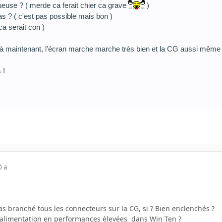
tueuse ? ( merde ca ferait chier ca grave
)
pas ? ( c'est pas possible mais bon )
ca serait con )
là maintenant, l'écran marche marche très bien et la CG aussi même si
 !
0 a
as branché tous les connecteurs sur la CG, si ? Bien enclenchés ?
d'alimentation en performances élevées dans Win Ten ?