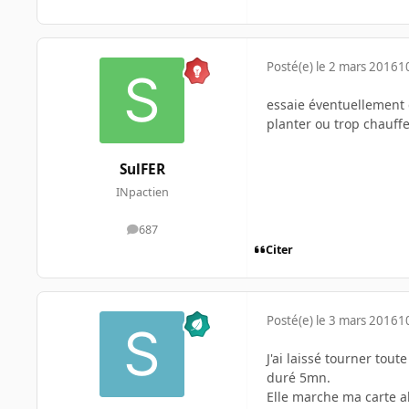
Posté(e)
le 2 mars 2016
1
essaie éventuellement d
planter ou trop chauffe
SulFER
INpactien
687
messages
Citer
Posté(e)
le 3 mars 2016
1
J'ai laissé tourner toute
duré 5mn.
Elle marche ma carte al