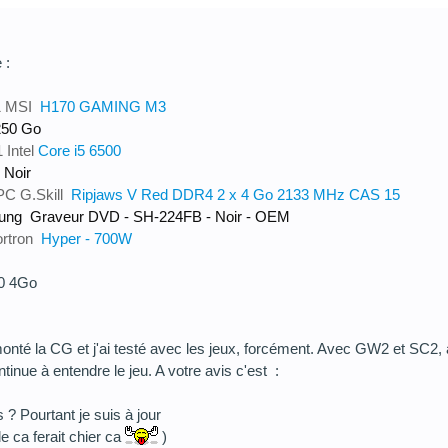
e :
1
MSI
H170 GAMING M3
250 Go
1
Intel
Core i5 6500
 Noir
 PC
G.Skill
Ripjaws V Red DDR4 2 x 4 Go 2133 MHz CAS 15
ung
Graveur DVD - SH-224FB - Noir - OEM
rtron
Hyper - 700W
0 4Go
ai monté la CG et j'ai testé avec les jeux, forcément. Avec GW2 et SC2, 
ntinue à entendre le jeu. A votre avis c'est :
 ? Pourtant je suis à jour
e ca ferait chier ca
)