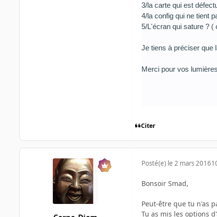
3/la carte qui est défec
4/la config qui ne tient 
5/L'écran qui sature ? ( 
Je tiens à préciser que 
Merci pour vos lumières
Citer
Posté(e)
le 2 mars 2016
1
Bonsoir Smad,
Peut-être que tu n'as p
Tu as mis les options 