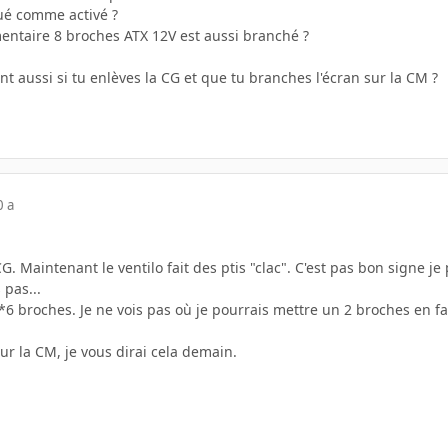
ué comme activé ?
ntaire 8 broches ATX 12V est aussi branché ?
int aussi si tu enlèves la CG et que tu branches l'écran sur la CM ?
0 a
CG. Maintenant le ventilo fait des ptis "clac". C'est pas bon signe je
 pas...
6 broches. Je ne vois pas où je pourrais mettre un 2 broches en fai
ur la CM, je vous dirai cela demain.