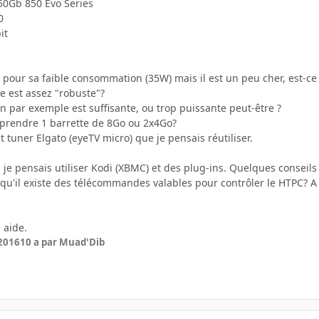
0Gb 850 Evo Series
0
it
ur pour sa faible consommation (35W) mais il est un peu cher, est-ce
e est assez "robuste"?
on par exemple est suffisante, ou trop puissante peut-être ?
x prendre 1 barrette de 8Go ou 2x4Go?
t tuner Elgato (eyeTV micro) que je pensais réutiliser.
, je pensais utiliser Kodi (XBMC) et des plug-ins. Quelques conseils
e qu'il existe des télécommandes valables pour contrôler le HTPC? 
 aide.
 2016
10 a
par Muad'Dib