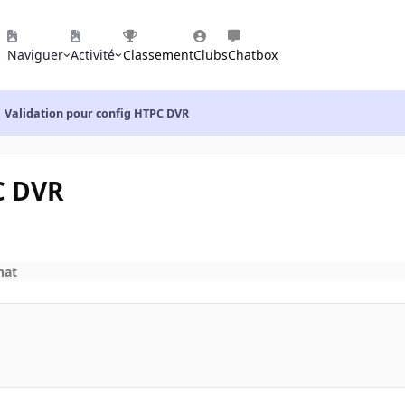
Naviguer
Activité
Classement
Clubs
Chatbox
Validation pour config HTPC DVR
C DVR
hat