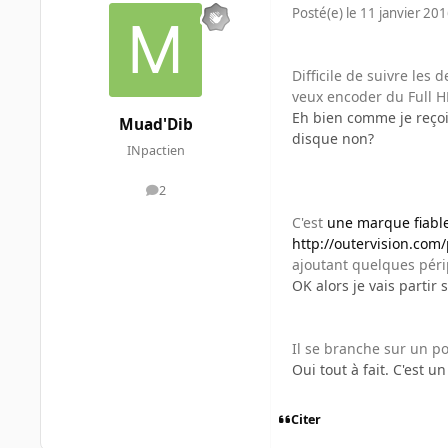
Posté(e)
le 11 janvier 20
Difficile de suivre les 
veux encoder du Full H
Eh bien comme je reçois
Muad'Dib
disque non?
INpactien
2
messages
C'est
une marque fiabl
http://outervision.com
ajoutant quelques péri
OK alors je vais partir 
Il se branche sur un po
Oui tout à fait. C'est 
Citer