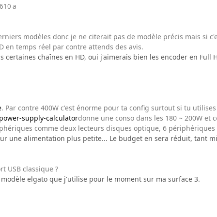
16
10 a
derniers modèles donc je ne citerait pas de modèle précis mais si c'e
D en temps réel par contre attends des avis.
 certaines chaînes en HD, oui j'aimerais bien les encoder en Full 
e
. Par contre 400W c'est énorme pour ta config surtout si tu utilise
/power-supply-calculator
donne une conso dans les 180 ~ 200W et c
phériques comme deux lecteurs disques optique, 6 périphériques 
sur une alimentation plus petite... Le budget en sera réduit, tant mi
rt USB classique ?
un modèle elgato que j'utilise pour le moment sur ma surface 3.