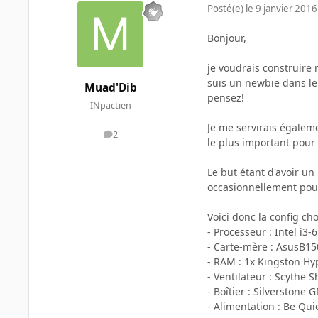
Posté(e)
le 9 janvier 2016
Bonjour,
je voudrais construir
suis un newbie dans le
Muad'Dib
pensez!
INpactien
Je me servirais égaleme
2
messages
le plus important pour
Le but étant d'avoir un
occasionnellement pou
Voici donc la config cho
- Processeur : Intel i3-
- Carte-mère : AsusB1
- RAM : 1x Kingston H
- Ventilateur : Scythe S
- Boîtier : Silverstone 
- Alimentation : Be Qu