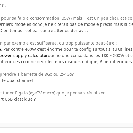
10 a
ur pour sa faible consommation (35W) mais il est un peu cher, est-ce
derniers modèles donc je ne citerait pas de modèle précis mais si c'e
D en temps réel par contre attends des avis.
on par exemple est suffisante, ou trop puissante peut-être ?
e
. Par contre 400W c'est énorme pour ta config surtout si tu utilise
/power-supply-calculator
donne une conso dans les 180 ~ 200W et c
phériques comme deux lecteurs disques optique, 6 périphériques 
x prendre 1 barrette de 8Go ou 2x4Go?
 le dual channel
t tuner Elgato (eyeTV micro) que je pensais réutiliser.
rt USB classique ?