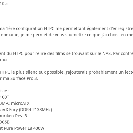
10 a
e ma 1ère configuration HTPC me permettant également d'enregistr
 domaine, je me permet de vous soumettre ce que j'ai choisi en me
nt du HTPC pour relire des films se trouvant sur le NAS. Par contre
 moi.
 HTPC le plus silencieux possible. J'ajouterais probablement un le
r ma Surface Pro 3.
isie :
6100T
50M-C microATX
yperX Fury (DDR4 2133MHz)
huriken Rev. B
GD06B
iet Pure Power L8 400W