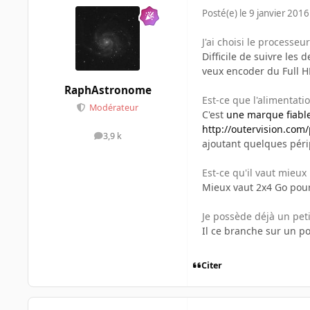
Posté(e)
le 9 janvier 2016
J'ai choisi le processe
Difficile de suivre les 
veux encoder du Full H
RaphAstronome
Est-ce que l'alimentati
Modérateur
C'est
une marque fiabl
http://outervision.com
3,9 k
messages
ajoutant quelques péri
Est-ce qu'il vaut mieu
Mieux vaut 2x4 Go pour
Je possède déjà un peti
Il ce branche sur un po
Citer