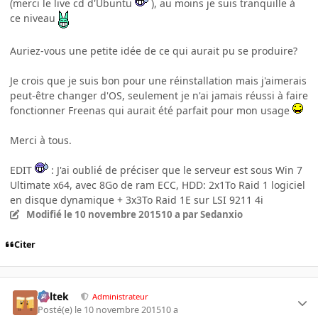
(merci le live cd d'Ubuntu
), au moins je suis tranquille à
ce niveau
Auriez-vous une petite idée de ce qui aurait pu se produire?
Je crois que je suis bon pour une réinstallation mais j'aimerais
peut-être changer d'OS, seulement je n'ai jamais réussi à faire
fonctionner Freenas qui aurait été parfait pour mon usage
Merci à tous.
EDIT
: J'ai oublié de préciser que le serveur est sous Win 7
Ultimate x64, avec 8Go de ram ECC, HDD: 2x1To Raid 1 logiciel
en disque dynamique + 3x3To Raid 1E sur LSI 9211 4i
Modifié
le 10 novembre 2015
10 a
par Sedanxio
Citer
Soltek
Administrateur
Posté(e)
le 10 novembre 2015
10 a