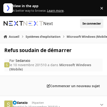
Aller au contenu
View in the app
×
Di
A better way to browse.
Learn more
.
Next
Se connecter
Accueil
Systèmes d'exploitation
Microsoft Windows (Mobile
Refus soudain de démarrer
Par
Sedanxio
le 10 novembre 2015
10 a
dans
Microsoft Windows
(Mobile)
Commencer un nouveau sujet
Sedanxio
INpactien
Posté(e)
le 10 novembre 2015
10 a