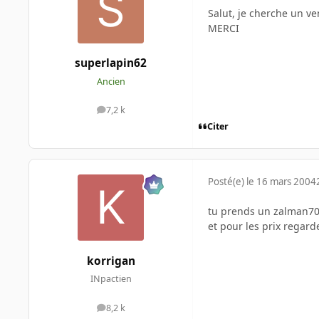
Salut, je cherche un ve
MERCI
superlapin62
Ancien
7,2 k
messages
Citer
Posté(e)
le 16 mars 2004
tu prends un zalman70
et pour les prix regard
korrigan
INpactien
8,2 k
messages