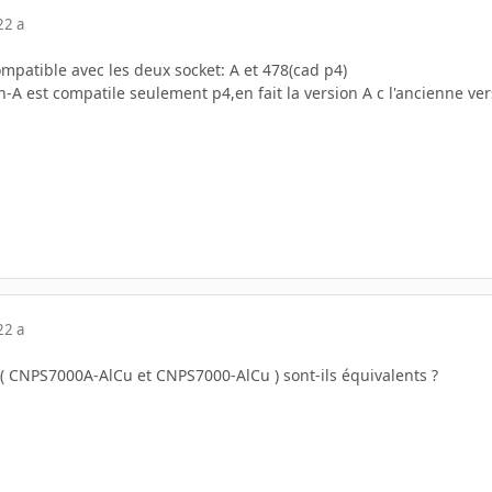
22 a
ompatible avec les deux socket: A et 478(cad p4)
n-A est compatile seulement p4,en fait la version A c l'ancienne ver
22 a
 ( CNPS7000A-AlCu et CNPS7000-AlCu ) sont-ils équivalents ?