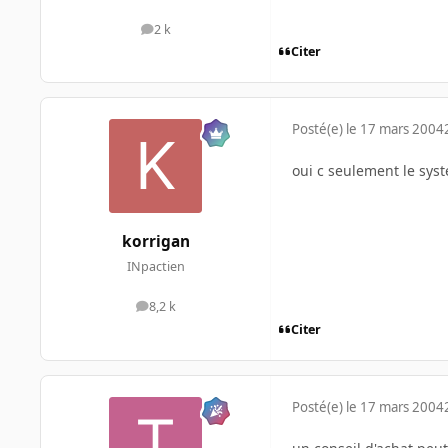
2 k
messages
Citer
Posté(e)
le 17 mars 2004
oui c seulement le sys
korrigan
INpactien
8,2 k
messages
Citer
Posté(e)
le 17 mars 2004