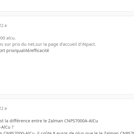
22 a
00 alcu.
es sur prix du net,sur la page d'accueil d'iNpact.
ort prix/qualité/efficacité
22 a
est la différence entre le Zalman CNPS7000A-AlCu
-AlCu ?
man CNPS7000-AlCu, il coûte 8 euros de plus que le le Zalman CNPS