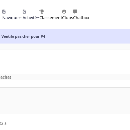
Naviguer
Activité
Classement
Clubs
Chatbox
Ventilo pas cher pour P4
'achat
22 a