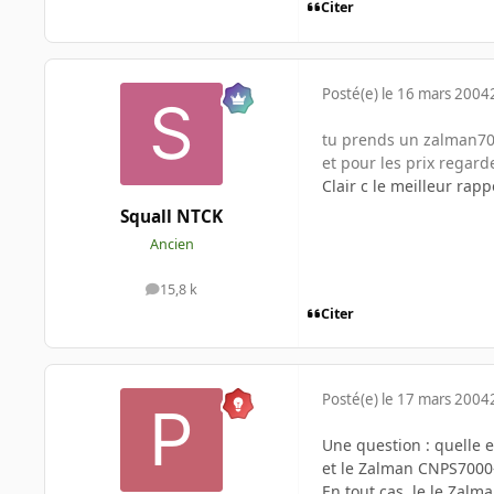
Citer
Posté(e)
le 16 mars 2004
tu prends un zalman70
et pour les prix regard
Clair c le meilleur rapp
Squall NTCK
Ancien
15,8 k
messages
Citer
Posté(e)
le 17 mars 2004
Une question : quelle 
et le Zalman CNPS7000
En tout cas, le le Zal