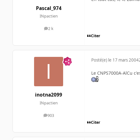
Pascal_974
INpactien
2 k
messages
Citer
Posté(e)
le 17 mars 2004
Le CNPS7000A-AlCu c'est
inotna2099
INpactien
903
messages
Citer