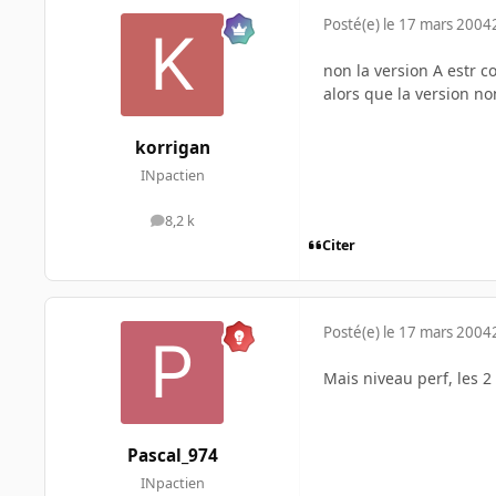
Posté(e)
le 17 mars 2004
non la version A estr c
alors que la version no
korrigan
INpactien
8,2 k
messages
Citer
Posté(e)
le 17 mars 2004
Mais niveau perf, les 2
Pascal_974
INpactien