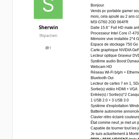
Bonjour.
Vends pc portable gamer sous 
mois, cela ajouté au 2 ans co
MSI GT60 2OD 064FR
Sherwin
Dalle 15.6’’ Full HD mate ant
Processeur Intel Core i7-4
INpactien
Mémoire vive installée 2*4
Espace de stockage 750 Go
1
messages
Carte graphique NVIDIA G
Lecteur optique Graveur DV
Système audio Boost Dynau
Webcam HD
Réseau Wi-Fi b/g/n + Etherne
Bluetooth Oui
Lecteur de cartes 7 en 1,
Sortie(s) vidéo HDMI + VGA
Entrée(s) / Sortie(s)*2 Casqu
1 USB 2.0 + 3 USB 3.0
Système d'exploitation Windo
Batterie autonomie annoncé
Clavier rétro éclairé couleurs
État comme neuf, je met un p
Capable de tourner tout les je
Je suis actuellement à Montré