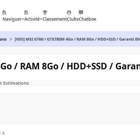
Naviguer
Activité
Classement
Clubs
Chatbox
ions
[VDS] MSI GT60 / GTX780M 4Go / RAM 8Go / HDD+SSD / Garanti 85
Go / RAM 8Go / HDD+SSD / Garan
t Estimations
1 a