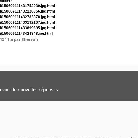
baissé)
i/150609111431752930.jpg.html
i/150609111432126356.jpg.html
i/150609111432783878.jpg.html
i/150609111433132137.jpg.html
i/150609111433699395.jpg.html
i/15060911143424348.jpg.html
015
11 a
par Sherwin
cevoir de nouvelles réponses.