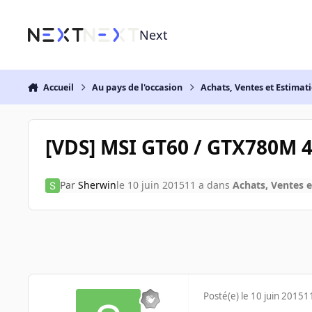
Aller au contenu
Next
Accueil
Au pays de l'occasion
Achats, Ventes et Estimat
[VDS] MSI GT60 / GTX780M 4
Par
Sherwin
le 10 juin 2015
11 a
dans
Achats, Ventes e
Posté(e)
le 10 juin 2015
1