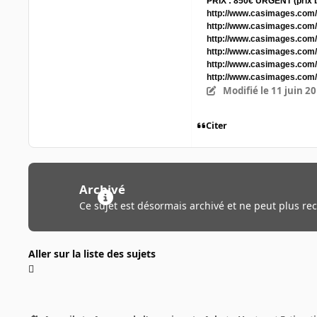
PRIX : 850€ URGENT (prix 
http://www.casimages.com/
http://www.casimages.com/
http://www.casimages.com/
http://www.casimages.com/
http://www.casimages.com/
http://www.casimages.com/
Modifié
le 11 juin 2
Citer
Archivé
Ce sujet est désormais archivé et ne peut plus re
Aller sur la liste des sujets