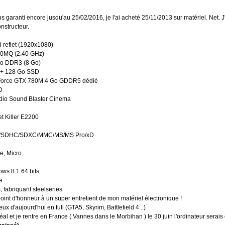
garanti encore jusqu'au 25/02/2016, je l'ai acheté 25/11/2013 sur matériel. Net. J'a
nstructeur.
i reflet (1920x1080)
700MQ (2.40 GHz)
 Go DDR3 (8 Go)
 + 128 Go SSD
eForce GTX 780M 4 Go GDDR5 dédié
D
dio Sound Blaster Cinema
t Killer E2200
 SD/SDHC/SDXC/MMC/MS/MS Pro/xD
e, Micro
ws 8.1 64 bits
e
, fabriquant steelseries
oint d'honneur à un super entretient de mon matériel électronique !
ux d'aujourd'hui en full (GTA5, Skyrim, Battlefield 4...)
al et je rentre en France ( Vannes dans le Morbihan ) le 30 juin l'ordinateur serais