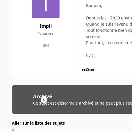
Bonjour,
Depuis les 17h30 envir
Quand je suis revenu du
Impli
Tout fonctionne bien qua
INpactien
screen).
Pourtant, la colonne de
4
messages
PS : J'
Citer
Archivé
Ce sujet est désormais archivé et ne peut plus re
Aller sur la liste des sujets