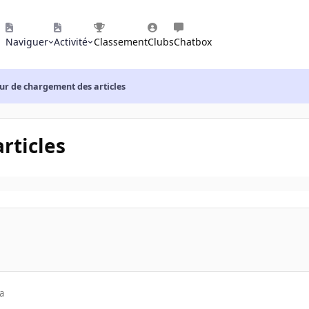
Naviguer
Activité
Classement
Clubs
Chatbox
ur de chargement des articles
rticles
a