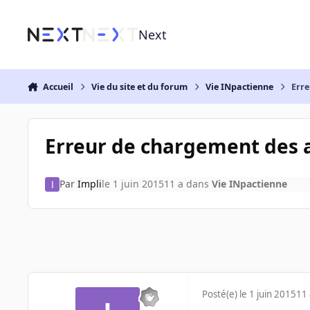
Aller au contenu
Next
Accueil
Vie du site et du forum
Vie INpactienne
Erre
Erreur de chargement des a
Par
Impli
le 1 juin 2015
11 a
dans
Vie INpactienne
Posté(e)
le 1 juin 2015
11 