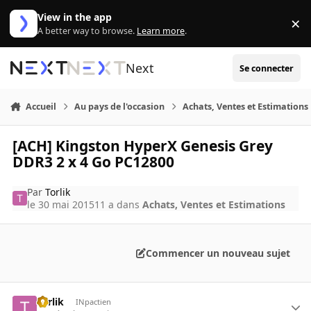
Aller au contenu
View in the app
×
Di
A better way to browse.
Learn more
.
Next
Se connecter
Accueil
Au pays de l'occasion
Achats, Ventes et Estimations
[ACH] Kingston HyperX Genesis Grey
DDR3 2 x 4 Go PC12800
Par
Torlik
le 30 mai 2015
11 a
dans
Achats, Ventes et Estimations
Commencer un nouveau sujet
Torlik
INpactien