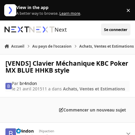
Aller au contenu
View in the app
×
Di
A better way to browse.
Learn more
.
Next
Se connecter
Accueil
Au pays de l'occasion
Achats, Ventes et Estimations
[VENDS] Clavier Méchanique KBC Poker
MX BLUE HHKB style
Par
br4ndon
le 21 avril 2015
11 a
dans
Achats, Ventes et Estimations
Commencer un nouveau sujet
br4ndon
INpactien