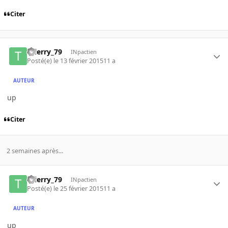
Citer
thierry_79
INpactien
Posté(e)
le 13 février 2015
11 a
AUTEUR
up
Citer
2 semaines après...
thierry_79
INpactien
Posté(e)
le 25 février 2015
11 a
AUTEUR
up