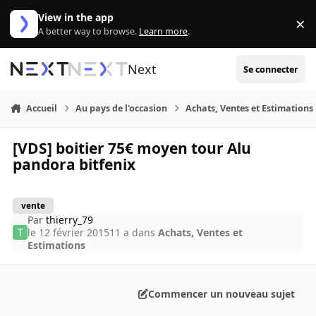
Aller au contenu
View in the app
×
Di
A better way to browse.
Learn more
.
Next
Se connecter
Accueil
Au pays de l'occasion
Achats, Ventes et Estimations
[VDS] boitier 75€ moyen tour Alu
pandora bitfenix
vente
Par
thierry_79
le 12 février 2015
11 a
dans
Achats, Ventes et
Estimations
Commencer un nouveau sujet