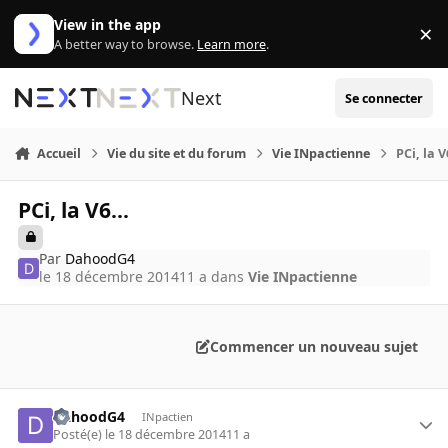
Aller au contenu
View in the app
×
Di
A better way to browse.
Learn more
.
Next
Se connecter
Accueil
Vie du site et du forum
Vie INpactienne
PCi, la V
PCi, la V6...
Par
DahoodG4
le 18 décembre 2014
11 a
dans
Vie INpactienne
Commencer un nouveau sujet
DahoodG4
INpactien
Posté(e)
le 18 décembre 2014
11 a