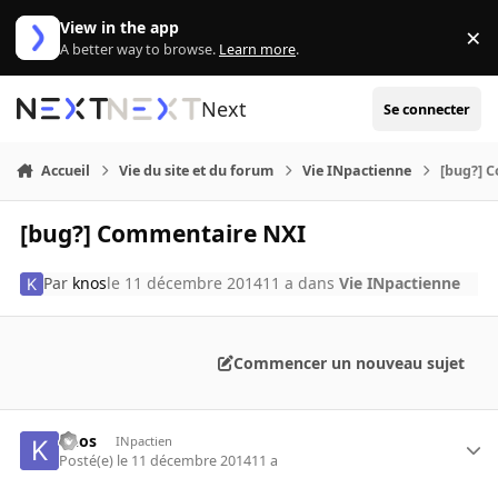
Aller au contenu
View in the app
×
Di
A better way to browse.
Learn more
.
Next
Se connecter
Accueil
Vie du site et du forum
Vie INpactienne
[bug?] 
[bug?] Commentaire NXI
Par
knos
le 11 décembre 2014
11 a
dans
Vie INpactienne
Commencer un nouveau sujet
knos
INpactien
Posté(e)
le 11 décembre 2014
11 a