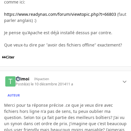
comme ici:
https://www.readynas.com/forum/viewtopic.php?t=66803
(faut
parler anglais) :)
Je pense qu'Apache est déjà installé dessus par contre.
Que veux-tu dire par "avoir des fichiers offline" exactement?
Citer
titimoi
INpactien
Posté(e)
le 10 décembre 2014
11 a
AUTEUR
Merci pour ta réponse précise .ce que je veux dire avec
fichiers hors ligne n'a pas de sens, tu peux oublier ma
question. Selon toi ça fait partie des meilleurs boîtiers? J'ai vu
un synon dans cet ordre de prix. J'imagine que c'est beaucoup
plus user friendly mais beaucoup moins maniable? J'aimerais