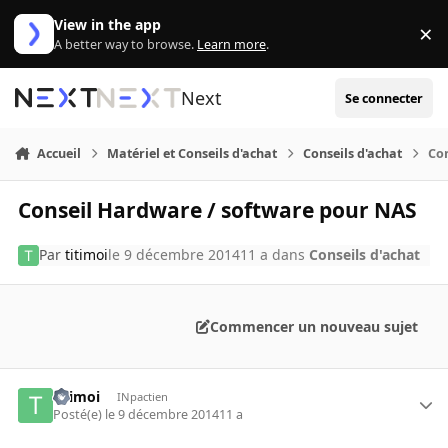
Aller au contenu
View in the app
×
Di
A better way to browse.
Learn more
.
Next
Se connecter
Accueil
Matériel et Conseils d'achat
Conseils d'achat
Co
Conseil Hardware / software pour NAS
Par
titimoi
le 9 décembre 2014
11 a
dans
Conseils d'achat
Commencer un nouveau sujet
titimoi
INpactien
Posté(e)
le 9 décembre 2014
11 a