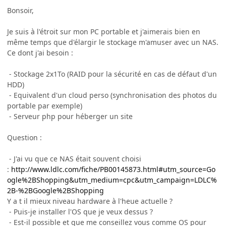
Bonsoir,
Je suis à l'étroit sur mon PC portable et j'aimerais bien en
même temps que d'élargir le stockage m'amuser avec un NAS.
Ce dont j'ai besoin :
- Stockage 2x1To (RAID pour la sécurité en cas de défaut d'un
HDD)
- Equivalent d'un cloud perso (synchronisation des photos du
portable par exemple)
- Serveur php pour héberger un site
Question :
- J'ai vu que ce NAS était souvent choisi
:
http://www.ldlc.com/fiche/PB00145873.html#utm_source=Go
ogle%2BShopping&utm_medium=cpc&utm_campaign=LDLC%
2B-%2BGoogle%2BShopping
Y a t il mieux niveau hardware à l'heue actuelle ?
- Puis-je installer l'OS que je veux dessus ?
- Est-il possible et que me conseillez vous comme OS pour