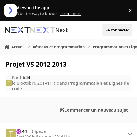
Aller au contenu
View in the app
×
Di
A better way to browse.
Learn more
.
Next
Se connecter
Accueil
Réseaux et Programmation
Programmation et Lign
Projet VS 2012 2013
Par
tib44
le 8 octobre 2014
11 a
dans
Programmation et Lignes de
code
Commencer un nouveau sujet
tib44
INpactien
Posté(e)
le 8 octobre 2014
11 a