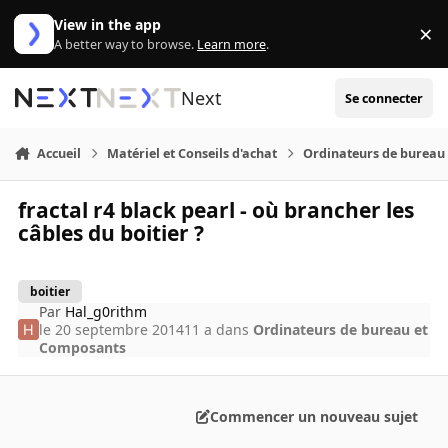
Aller au contenu
View in the app
×
Di
A better way to browse.
Learn more
.
Next
Se connecter
Accueil
Matériel et Conseils d'achat
Ordinateurs de bureau
fractal r4 black pearl - où brancher les
câbles du boitier ?
boitier
Par
Hal_g0rithm
le 20 septembre 2014
11 a
dans
Ordinateurs de bureau et
Composants
Commencer un nouveau sujet